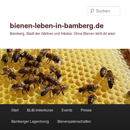
Zum
primären
Such
Inhalt
springen
bienen-leben-in-bamberg.de
Bamberg. Stadt der Gärtner und Häcker. Ohne Bienen fehlt dir was!
Hauptmenü
Start
BLIB-Imkerkurse
Events
Presse
Bamberger Lagenhonig
Bienenpatenschaften