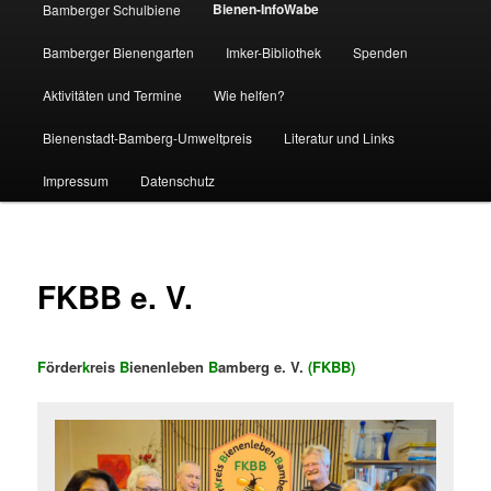
Bienen-InfoWabe
Bamberger Schulbiene
Bamberger Bienengarten
Imker-Bibliothek
Spenden
Aktivitäten und Termine
Wie helfen?
Bienenstadt-Bamberg-Umweltpreis
Literatur und Links
Impressum
Datenschutz
FKBB e. V.
F
örder
k
reis
B
ienenleben
B
amberg e. V.
(FKBB)