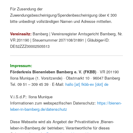
Für Zusendung der
Zuwendungsbescheinigung/Spendenbescheinigung über € 300
bitte unbedingt vollständigen Namen und Adresse mitteilen.
Vereinssitz:
Bamberg | Vereinsregister Amtsgericht Bamberg, Nr.
VR 201190 | Steuernummer 207/108/31891 | Gläubiger-ID:
DE52ZZZ00002505513
Impressum:
Förderkreis Bienenleben Bamberg e. V. (FKBB)
· VR 201190
Ilona Munique (1. Vorsitzende) · Obstmarkt 10 · 96047 Bamberg
Tel. 09 51 – 309 45 39 · E-Mail:
hallo [at] fkbb-ev [dot] de
V.i.S.d.P.: Ilona Munique
Informationen zum webspezifischen Datenschutz:
https://bienen-
leben-in-bamberg.de/datenschutz
Diese Webseite wird als Angebot der Privatinitiative ‚Bienen-
leben-in-Bamberg.de‘ betrieben; Verantwortliche für dieses