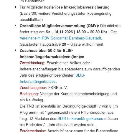
im September
Für Mitglieder kostenlose
Imkerglobalversicherung
(Basis/30; weitere Versicherungsstufen kostengünstig
abschließbar)
Ordentliche Mitglieder­versamm­­lung (OMV):
Die nächste
findet statt am
Sa., 14.11.2026 | 18.00 – 20.30 Uhr
| Ort:
Vereinsheim RBV Solidarität Bamberg-Gaustadt,
Gaustadter Hauptstraße 28 – Gäste willkommen!
Zuschuss über 50 € für BLIB-
Imkeranfängerkursabsolvent(inn)en
Zweckbindung:
Erwerb eines Volkes oder
Imkereianschaffungen bis spätestens zum darauffolgenden
Jahr des erfolgreich beendenten
BLIB-
Imkeranfängerkurses
.
Zuschussgeber:
FKBB e. V.
Bedingung:
Vorlage der Kursteilnahmebescheinigung und
ein Kaufbeleg.
Die TNB ist ebenfalls an Bedingung geknüpft: 7 von 8 (im
Programm mit * gekennzeichneten) Pflichtmodulen aus
insg. 12 Modulen des
BLIB-Imkeranfängerkurses
müssen
bis Ende des 2. Jahr absolviert worden sein.
Fördergedanke:
Anschubfinanzierung für die Bienenpflege