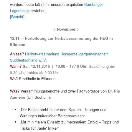
werden: heute könnt ihr unseren exquisiten
Bamberger
Lagenhonig
erstehen.
[Bericht]
< November >
12.11. – Fortbildung zur Herbstversammlung der HEG in
Eltmann
Anlass?
Herbstversammlung Honigerzeugergemeinschaft
Süddeutschland w. V.
Wann?
Sa., 12.11.2016 | 10.00 – 17.10 Uhr,
Saalöffnung um
8.30 Uhr, Imbiss ab 9.00 Uhr
Wo?
Stadthalle in Eltmann
Was?
Versammlungsberichte und zwei Fachvorträge von
Dr. Pia
Aumeier
(Uni Bochum):
„Der Fehler steht hinter dem Kasten – Irrungen und
Wirrungen imkerlicher Betriebsweisen“
„Mit minimalem Einsatz zu maximalem Erfolg – Tipps und
Tricks für ‚faule‘ Imker“