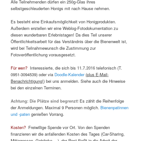
Alle Teilnehmenden dürfen ein 250g-Glas ihres
selbstgeschleuderten Honigs mit nach Hause nehmen.
Es besteht eine Einkaufsmöglichkeit von Honigprodukten.
Außerdem erstellen wir eine Weblog-Fotodokumentation zu
diesen wunderbaren Erlebnistagen! Da dies Teil unserer
Öffentlichkeitsarbeit für das Verständnis über die Bienenwelt ist,
wird bei Teilnahmewunsch die Zustimmung zur
Fotoveröffentlichung vorausgesetzt.
Für wen?
Interessierte, die sich bis
11.7.2016
telefonisch (T.
0951-3094539) oder via
Doodle-Kalender
(plus E-Mail-
Benachrichtigung!)
bei uns anmelden. Siehe auch die Hinweise
bei den einzelnen Terminen.
Achtung: Die Plätze sind begrenzt!
Es zählt die Reihenfolge
der Anmeldungen. Maximal 9 Personen möglich.
Bienenpatinnen
und -paten
genießen Vorrang.
Kosten?
Freiwillige Spende vor Ort. Von den Spenden
finanzieren wir die anfallenden Kosten des Tages (Car-Sharing,
Mittagessen, Getränke …), der Rest fließt in die Arbeit der