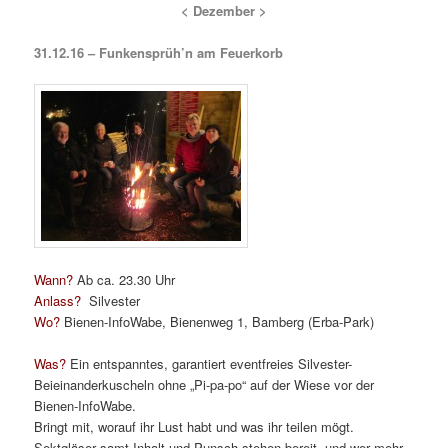
< Dezember >
31.12.16 – Funkensprüh’n am Feuerkorb
Wann?
Ab ca. 23.30 Uhr
Anlass?
Silvester
Wo?
Bienen-InfoWabe, Bienenweg 1, Bamberg (Erba-Park)
Was?
Ein entspanntes, garantiert eventfreies Silvester-
Beieinanderkuscheln ohne „Pi-pa-po“ auf der Wiese vor der
Bienen-InfoWabe.
Bringt mit, worauf ihr Lust habt und was ihr teilen mögt.
Sektgläser samt Inhalt und Punsch stehen bereit, und wer mehr