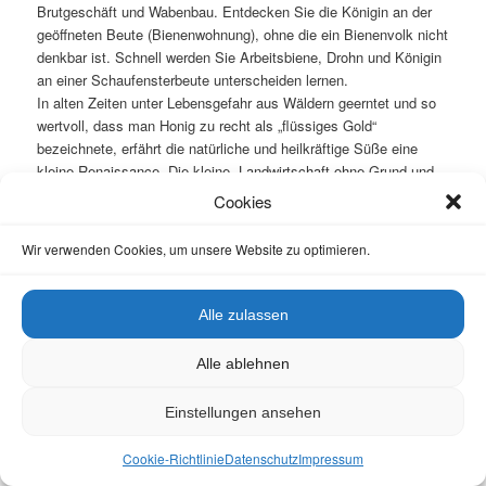
Brutgeschäft und Wabenbau. Entdecken Sie die Königin an der
geöffneten Beute (Bienenwohnung), ohne die ein Bienenvolk nicht
denkbar ist. Schnell werden Sie Arbeitsbiene, Drohn und Königin
an einer Schaufensterbeute unterscheiden lernen.
In alten Zeiten unter Lebensgefahr aus Wäldern geerntet und so
wertvoll, dass man Honig zu recht als „flüssiges Gold“
bezeichnete, erfährt die natürliche und heilkräftige Süße eine
kleine Renaissance. Die kleine „Landwirtschaft ohne Grund und
Boden“ kann jedermann betreiben.
Cookies
Kosten?
€ 8,00 inkl. Material- und Kostproben pro Person
(aktualis. 14.2.2016)
Wir verwenden Cookies, um unsere Website zu optimieren.
Weitere Info?
Anmeldung über die
VHS Bamberg.
Bei
Temperaturen unter 9°C können wir die Bienenwohnungen leider
nicht öffnen. Wetterfeste Kleidung und festes Schuhwerk sind
Alle zulassen
notwendig. Bitte keine stark riechende Kosmetika (After Shave,
Deo) benutzen. Keine Bananen vorher essen. Helle Kleidung
Alle ablehnen
bevorzugen.
[Bericht]
Einstellungen ansehen
〈 Mai 〉
Cookie-Richtlinie
Datenschutz
Impressum
BIWa-Sonntagsöffnung mit Vortrag