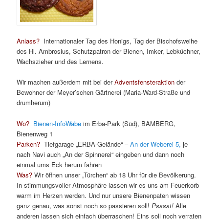
Anlass?
Internationaler Tag des Honigs, Tag der Bischofsweihe
des Hl. Ambrosius, Schutzpatron der Bienen, Imker, Lebküchner,
Wachszieher und des Lernens.
Wir machen außerdem mit bei der
Adventsfensteraktion
der
Bewohner der Meyer’schen Gärtnerei (Maria-Ward-Straße und
drumherum)
Wo?
Bienen-InfoWabe
im Erba-Park (Süd), BAMBERG,
Bienenweg 1
Parken?
Tiefgarage „ERBA-Gelände“ –
An der Weberei 5,
je
nach Navi auch „An der Spinnerei“ eingeben und dann noch
einmal ums Eck herum fahren
Was?
Wir öffnen unser „Türchen“ ab 18 Uhr für die Bevölkerung.
In stimmungsvoller Atmosphäre lassen wir es uns am Feuerkorb
warm im Herzen werden. Und nur unsere Bienenpaten wissen
ganz genau, was sonst noch so passieren soll!
Psssst!
Alle
anderen lassen sich einfach überraschen! Eins soll noch verraten