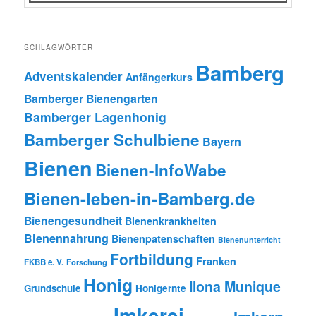
SCHLAGWÖRTER
Bamberg
Adventskalender
Anfängerkurs
Bamberger Bienengarten
Bamberger Lagenhonig
Bamberger Schulbiene
Bayern
Bienen
Bienen-InfoWabe
Bienen-leben-in-Bamberg.de
Bienengesundheit
Bienenkrankheiten
Bienennahrung
Bienenpatenschaften
Bienenunterricht
Fortbildung
Franken
FKBB e. V.
Forschung
Honig
Ilona Munique
Grundschule
Honigernte
Imkerei