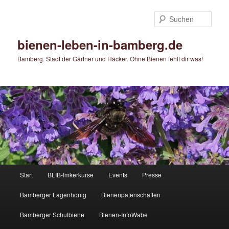
Zum
primären
Such
Inhalt
springen
bienen-leben-in-bamberg.de
Bamberg. Stadt der Gärtner und Häcker. Ohne Bienen fehlt dir was!
Hauptmenü
Start
BLIB-Imkerkurse
Events
Presse
Bamberger Lagenhonig
Bienenpatenschaften
Bamberger Schulbiene
Bienen-InfoWabe