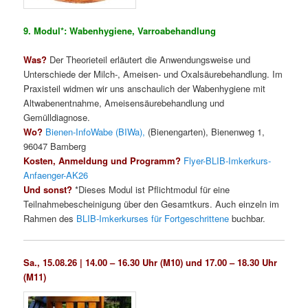
9. Modul*: Wabenhygiene, Varroabehandlung
Was?
Der Theorieteil erläutert die Anwendungsweise und
Unterschiede der Milch-, Ameisen- und Oxalsäurebehandlung. Im
Praxisteil widmen wir uns anschaulich der Wabenhygiene mit
Altwabenentnahme, Ameisensäurebehandlung und
Gemülldiagnose.
Wo?
Bienen-InfoWabe (BIWa),
(Bienengarten), Bienenweg 1,
96047 Bamberg
Kosten, Anmeldung und Programm?
Flyer-BLIB-Imkerkurs-
Anfaenger-AK26
Und sonst?
*Dieses Modul ist Pflichtmodul für eine
Teilnahmebescheinigung über den Gesamtkurs. Auch einzeln im
Rahmen des
BLIB-Imkerkurses für Fortgeschrittene
buchbar.
Sa., 15.08.26 | 14.00 – 16.30 Uhr (M10) und 17.00 – 18.30 Uhr
(M11)