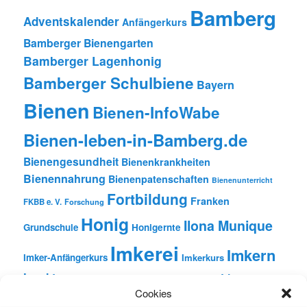
Bamberg
Adventskalender
Anfängerkurs
Bamberger Bienengarten
Bamberger Lagenhonig
Bamberger Schulbiene
Bayern
Bienen
Bienen-InfoWabe
Bienen-leben-in-Bamberg.de
Bienengesundheit
Bienenkrankheiten
Bienennahrung
Bienenpatenschaften
Bienenunterricht
Fortbildung
Franken
FKBB e. V.
Forschung
Honig
Ilona Munique
Grundschule
Honigernte
Imkerei
Imkern
Imker-Anfängerkurs
Imkerkurs
Insekten
Literatur
Lehrbienenstand
Jungimkerkurs
Cookies
Natur
Oberfranken
Monatsbetrachtungen
Pflanzen