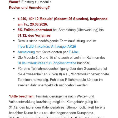
Wann?
Einstieg zu Modul 1.
Kosten und Anmeldung?
€ 440,- für 12 Module* (Gesamt 26 Stunden),
beginnend
am Fr., 20.03.2026.
5% Frühbucherrabatt
bei Anmeldung (Überweisung) bis
31.12. des Vorjahres
Details siehe nachfolgende Terminauflistung und im
Flyer-BLIB-Imkerkurs-Anfaenger-AK26
Anmeldung
mit Kontaktdaten per
E-Mail.
Die Module 3, 9 und 10 sind auch einzeln im Rahmen des
BLIB-Imkerkurses für Fortgeschrittene
buchbar.
Für eine Teilnahmebescheinigung über den Gesamtkurs ist
die Anwesenheit an 7 (von 8) als „Pflichtmodul“ bezeichnete
Terminen notwendig. Fehlende Pflichtmodule können im
zweiten Jahr unentgeldlich nachgeholt werden.
*Bitte beachten:
Terminänderungen je nach Wetter- und
Volksentwicklung kurzfristig möglich. Kursgebühr gültig bis
31.12. des laufenden Kalenderjahres. Stornomöglichkeit bereits
bezahlter Kurse bis 31.01. des beginnenden Kursjahres.