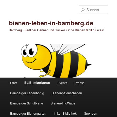
Zum
primären
Such
Inhalt
springen
bienen-leben-in-bamberg.de
Bamberg. Stadt der Gärtner und Häcker. Ohne Bienen fehlt dir was!
Hauptmenü
BLIB-Imkerkurse
Start
Events
Presse
Bamberger Lagenhonig
Bienenpatenschaften
Bamberger Schulbiene
Bienen-InfoWabe
Bamberger Bienengarten
Imker-Bibliothek
Spenden