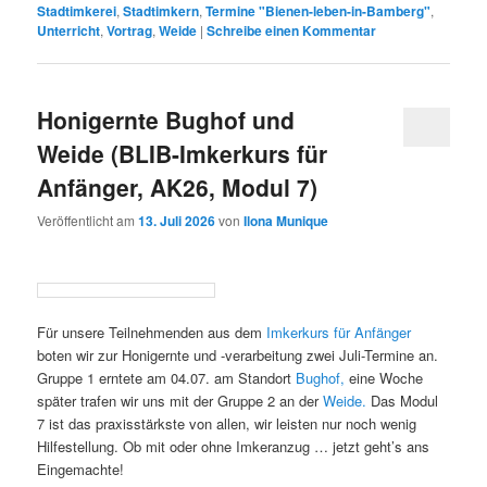
Stadtimkerei
,
Stadtimkern
,
Termine "Bienen-leben-in-Bamberg"
,
Unterricht
,
Vortrag
,
Weide
|
Schreibe einen Kommentar
Honigernte Bughof und
Weide (BLIB-Imkerkurs für
Anfänger, AK26, Modul 7)
Veröffentlicht am
13. Juli 2026
von
Ilona Munique
Für unsere Teilnehmenden aus dem
Imkerkurs für Anfänger
boten wir zur Honigernte und -verarbeitung zwei Juli-Termine an.
Gruppe 1 erntete am 04.07. am Standort
Bughof,
eine Woche
später trafen wir uns mit der Gruppe 2 an der
Weide.
Das Modul
7 ist das praxisstärkste von allen, wir leisten nur noch wenig
Hilfestellung. Ob mit oder ohne Imkeranzug … jetzt geht’s ans
Eingemachte!