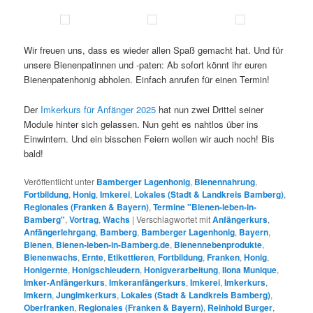
Wir freuen uns, dass es wieder allen Spaß gemacht hat. Und für
unsere Bienenpatinnen und -paten: Ab sofort könnt ihr euren
Bienenpatenhonig abholen. Einfach anrufen für einen Termin!
Der
Imkerkurs für Anfänger 2025
hat nun zwei Drittel seiner
Module hinter sich gelassen. Nun geht es nahtlos über ins
Einwintern. Und ein bisschen Feiern wollen wir auch noch! Bis
bald!
Veröffentlicht unter
Bamberger Lagenhonig
,
Bienennahrung
,
Fortbildung
,
Honig
,
Imkerei
,
Lokales (Stadt & Landkreis Bamberg)
,
Regionales (Franken & Bayern)
,
Termine "Bienen-leben-in-
Bamberg"
,
Vortrag
,
Wachs
|
Verschlagwortet mit
Anfängerkurs
,
Anfängerlehrgang
,
Bamberg
,
Bamberger Lagenhonig
,
Bayern
,
Bienen
,
Bienen-leben-in-Bamberg.de
,
Bienennebenprodukte
,
Bienenwachs
,
Ernte
,
Etikettieren
,
Fortbildung
,
Franken
,
Honig
,
Honigernte
,
Honigschleudern
,
Honigverarbeitung
,
Ilona Munique
,
Imker-Anfängerkurs
,
Imkeranfängerkurs
,
Imkerei
,
Imkerkurs
,
Imkern
,
Jungimkerkurs
,
Lokales (Stadt & Landkreis Bamberg)
,
Oberfranken
,
Regionales (Franken & Bayern)
,
Reinhold Burger
,