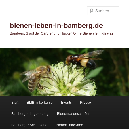
Zum
Zum
primären
sekundären
Such
Inhalt
Inhalt
springen
springen
bienen-leben-in-bamberg.de
Bamberg. Stadt der Gärtner und Häcker. Ohne Bienen fehlt dir was!
Hauptmenü
Start
BLIB-Imkerkurse
Events
Presse
Bamberger Lagenhonig
Bienenpatenschaften
Bamberger Schulbiene
Bienen-InfoWabe