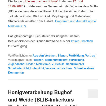
Die Tagung
„Bienen machen Schule“
findet am
17. und
18.09.2026
im Naturzentrum Nettersheim (NRW) unter dem Motto
„Blühende Lernorte – wie Bienen Bildung bereichern“ statt. Die
Teilnahme kostet 199 Euro inkl. Verpflegung und Materialien.
Studierende erhalten 10% Rabatt.
Programm und Anmeldung bei
Mellifera e. V.
Das gleichnamige Buch stellen wir übrigens unseren
Besucher*innen der Bienen-InfoWabe aus der
Imker-Bibliothek
zur Verfügung.
Veröffentlicht unter
Aus den Vereinen
,
Bienen
,
Fortbildung
,
Vortrag
|
Verschlagwortet mit
Bienen
,
Bienenunterricht
,
Fortbildung
,
Jugendliche
,
Kinder
,
Mellifera e. V.
,
Schule
,
Schulimkerei
,
Schulunterricht
,
Unterricht
,
Vereinsnachrichten
|
Schreibe einen
Kommentar
Honigverarbeitung Bughof
und Weide (BLIB-Imkerkurs