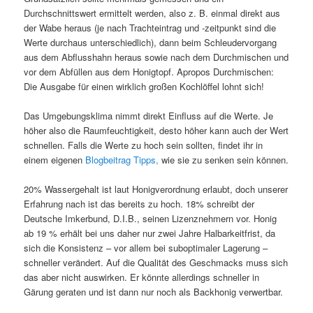
Durchschnittswert ermittelt werden, also z. B. einmal direkt aus
der Wabe heraus (je nach Trachteintrag und -zeitpunkt sind die
Werte durchaus unterschiedlich), dann beim Schleudervorgang
aus dem Abflusshahn heraus sowie nach dem Durchmischen und
vor dem Abfüllen aus dem Honigtopf. Apropos Durchmischen:
Die Ausgabe für einen wirklich großen Kochlöffel lohnt sich!
Das Umgebungsklima nimmt direkt Einfluss auf die Werte. Je
höher also die Raumfeuchtigkeit, desto höher kann auch der Wert
schnellen. Falls die Werte zu hoch sein sollten, findet ihr in
einem eigenen
Blogbeitrag Tipps,
wie sie zu senken sein können.
20% Wassergehalt ist laut Honigverordnung erlaubt, doch unserer
Erfahrung nach ist das bereits zu hoch. 18% schreibt der
Deutsche Imkerbund, D.I.B., seinen Lizenznehmern vor. Honig
ab 19 % erhält bei uns daher nur zwei Jahre Halbarkeitfrist, da
sich die Konsistenz – vor allem bei suboptimaler Lagerung –
schneller verändert. Auf die Qualität des Geschmacks muss sich
das aber nicht auswirken. Er könnte allerdings schneller in
Gärung geraten und ist dann nur noch als Backhonig verwertbar.