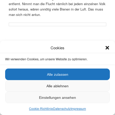
entfernt. Nimmt man die Flucht nämlich bei jedem einzelnen Volk
sofort heraus, wären unnötig viele Bienen in der Luft. Das muss
man sich nicht antun.
6. Absperrgitter entfernen und Leerzarge aufsetzen
Cookies
Nachdem die Bienenflucht entfernt ist, können nach ein paar
Rauchstößen aus dem Smoker, der hoffentlich noch qualmt, die
Wir verwenden Cookies, um unsere Website zu optimieren.
Absperrgitter weggenommen und dann eine (vormals mit
Honigwaben) gefüllte Leerzarge aufgesetzt werden.
Alle zulassen
Wer allerdings seine Völker im weiteren Verlauf nach dem Prinzip
„Teilen und Behandeln“ (TuB) versorgt, lässt das Gitter einfach
Alle ablehnen
noch drauf, um sicher zu sein, dass die Königin im Brutraum
verblieben ist.
Einstellungen ansehen
Sollten ein paar Waben nicht geerntet werden können, weil noch
Cookie-Richtlinie
Datenschutz
Impressum
zu feucht, setzt man diese genau über das Brutnest. Wenn man