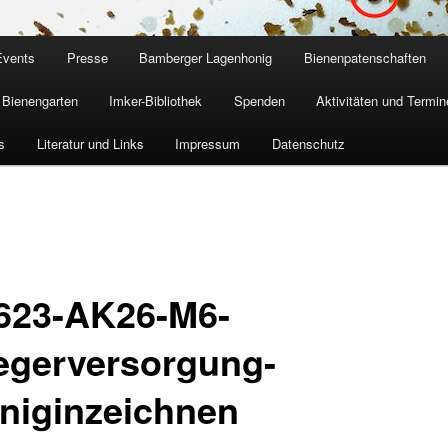
Events
Presse
Bamberger Lagenhonig
Bienenpatenschaften
Bienengarten
Imker-Bibliothek
Spenden
Aktivitäten und Termin
s
Literatur und Links
Impressum
Datenschutz
623-AK26-M6-
egerversorgung-
niginzeichnen