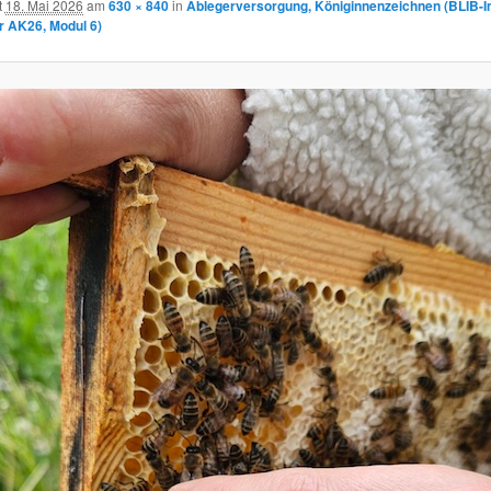
t
18. Mai 2026
am
630 × 840
in
Ablegerversorgung, Königinnenzeichnen (BLIB-
r AK26, Modul 6)