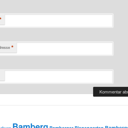
*
*
dresse
Bamberg
Bamberge
Bamberger Bienengarten
rkurs