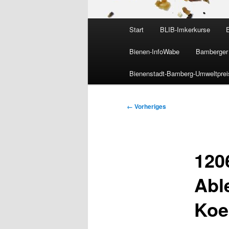
Hauptmenü
Start
BLIB-Imkerkurse
Bienen-InfoWabe
Bamberger 
Bienenstadt-Bamberg-Umweltprei
Bilder-
← Vorheriges
Navigation
120
Abl
Koe