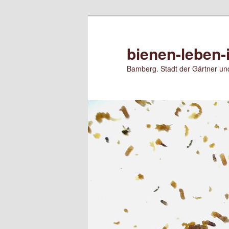
Zum
primären
Inhalt
bienen-leben-
springen
Bamberg. Stadt der Gärtner und