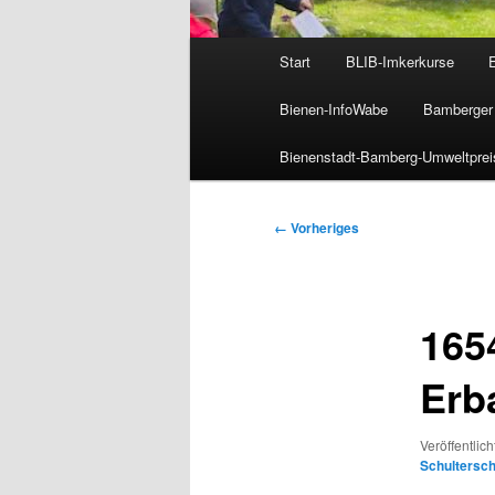
Hauptmenü
Start
BLIB-Imkerkurse
Bienen-InfoWabe
Bamberger 
Bienenstadt-Bamberg-Umweltprei
Bilder-
← Vorheriges
Navigation
165
Erb
Veröffentlich
Schultersch