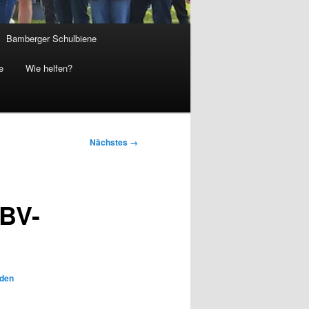
Bamberger Schulbiene
e
Wie helfen?
Nächstes →
-BV-
 den