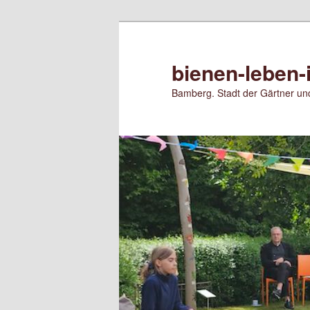
Zum
primären
Inhalt
bienen-leben-
springen
Bamberg. Stadt der Gärtner und