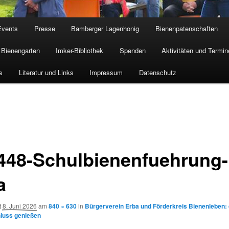
Events
Presse
Bamberger Lagenhonig
Bienenpatenschaften
Bienengarten
Imker-Bibliothek
Spenden
Aktivitäten und Termin
s
Literatur und Links
Impressum
Datenschutz
448-Schulbienenfuehrung
a
t
8. Juni 2026
am
840 × 630
in
Bürgerverein Erba und Förderkreis Bienenleben:
luss genießen