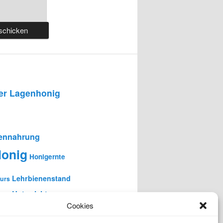
r Lagenhonig
ennahrung
onig
Honigernte
Lehrbienenstand
urs
en-Unterricht
Cookies