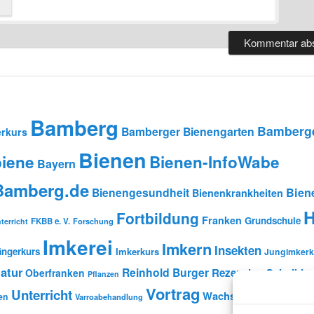
Bamberg
Bamberge
Bamberger Bienengarten
rkurs
Bienen
iene
Bienen-InfoWabe
Bayern
-Bamberg.de
Bienengesundheit
Bien
Bienenkrankheiten
H
Fortbildung
Franken
Grundschule
FKBB e. V.
Forschung
terricht
Imkerei
Imkern
Insekten
ängerkurs
Imkerkurs
Jungimkerk
atur
Reinhold Burger
Rezension
Schulbien
Oberfranken
Pflanzen
Vortrag
Unterricht
Wachs
en
Wildbienen
Varroabehandlung