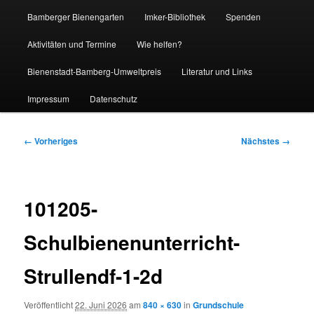
Bamberger Bienengarten
Imker-Bibliothek
Spenden
Aktivitäten und Termine
Wie helfen?
Bienenstadt-Bamberg-Umweltpreis
Literatur und Links
Impressum
Datenschutz
Bilder-
← Vorheriges
Nächstes →
Navigation
101205-
Schulbienenunterricht-
Strullendf-1-2d
Veröffentlicht
22. Juni 2026
am
840 × 630
in
Grundschule