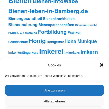
Bienen
Bienen-InfoWabe
Bienen-leben-in-Bamberg.de
Bienengesundheit
Bienenkrankheiten
Bienennahrung
Bienenpatenschaften
Bienenunterricht
Fortbildung
Franken
FKBB e. V.
Forschung
Honig
Ilona Munique
Grundschule
Honigernte
Imkerei
Imkern
Imker-Anfängerkurs
Imkerkurs
Insekten
Literatur
Lehrbienenstand
Jungimkerkurs
Cookies
Natur
Oberfranken
Monatsbetrachtungen
Pflanzen
Reinhold Burger
Rezension
Schulbienen-Unterricht
Wir verwenden Cookies, um unsere Website zu optimieren.
Unterricht
Schulunterricht
Trachtpflanzen
Vortrag
Wachs
Wildbienen
Varroabehandlung
Alle zulassen
Alle ablehnen