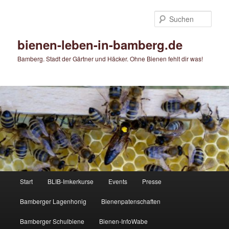
Zum
primären
Such
Inhalt
springen
bienen-leben-in-bamberg.de
Bamberg. Stadt der Gärtner und Häcker. Ohne Bienen fehlt dir was!
Hauptmenü
Start
BLIB-Imkerkurse
Events
Presse
Bamberger Lagenhonig
Bienenpatenschaften
Bamberger Schulbiene
Bienen-InfoWabe