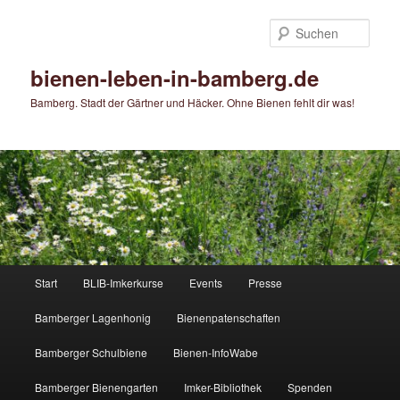
Zum
primären
Such
Inhalt
springen
bienen-leben-in-bamberg.de
Bamberg. Stadt der Gärtner und Häcker. Ohne Bienen fehlt dir was!
Hauptmenü
Start
BLIB-Imkerkurse
Events
Presse
Bamberger Lagenhonig
Bienenpatenschaften
Bamberger Schulbiene
Bienen-InfoWabe
Bamberger Bienengarten
Imker-Bibliothek
Spenden