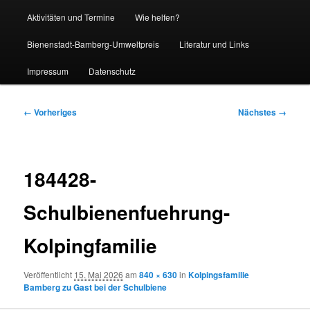
Aktivitäten und Termine
Wie helfen?
Bienenstadt-Bamberg-Umweltpreis
Literatur und Links
Impressum
Datenschutz
Bilder-
← Vorheriges
Nächstes →
Navigation
184428-
Schulbienenfuehrung-
Kolpingfamilie
Veröffentlicht
15. Mai 2026
am
840 × 630
in
Kolpingsfamilie
Bamberg zu Gast bei der Schulbiene