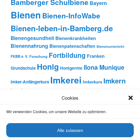
Bamberger Schulbiene
Bayern
Bienen
Bienen-InfoWabe
Bienen-leben-in-Bamberg.de
Bienengesundheit
Bienenkrankheiten
Bienennahrung
Bienenpatenschaften
Bienenunterricht
Fortbildung
Franken
FKBB e. V.
Forschung
Honig
Ilona Munique
Grundschule
Honigernte
Imkerei
Imkern
Imker-Anfängerkurs
Imkerkurs
Insekten
Literatur
Lehrbienenstand
Jungimkerkurs
Cookies
Natur
Oberfranken
Monatsbetrachtungen
Pflanzen
Reinhold Burger
Rezension
Schulbienen-Unterricht
Wir verwenden Cookies, um unsere Website zu optimieren.
Unterricht
Schulunterricht
Trachtpflanzen
Vortrag
Wachs
Wildbienen
Varroabehandlung
Alle zulassen