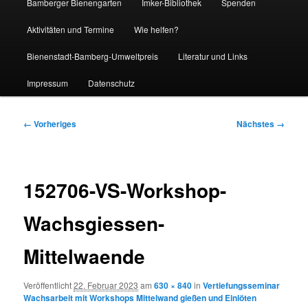
Bamberger Bienengarten
Imker-Bibliothek
Spenden
Aktivitäten und Termine
Wie helfen?
Bienenstadt-Bamberg-Umweltpreis
Literatur und Links
Impressum
Datenschutz
Bilder-
← Vorheriges
Nächstes →
Navigation
152706-VS-Workshop-
Wachsgiessen-
Mittelwaende
Veröffentlicht
22. Februar 2023
am
630 × 840
in
Vertiefungsseminar
Wachsarbeit mit Workshops Mittelwand gießen und Einlöten