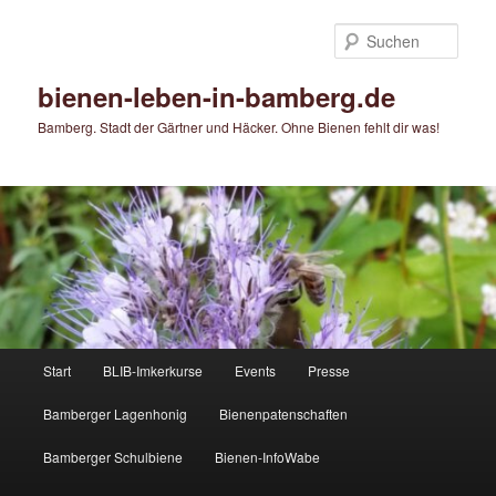
Zum
primären
Such
Inhalt
springen
bienen-leben-in-bamberg.de
Bamberg. Stadt der Gärtner und Häcker. Ohne Bienen fehlt dir was!
Hauptmenü
Start
BLIB-Imkerkurse
Events
Presse
Bamberger Lagenhonig
Bienenpatenschaften
Bamberger Schulbiene
Bienen-InfoWabe