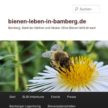
Zum
primären
Such
Inhalt
springen
bienen-leben-in-bamberg.de
Bamberg. Stadt der Gärtner und Häcker. Ohne Bienen fehlt dir was!
Hauptmenü
Start
BLIB-Imkerkurse
Events
Presse
Bamberger Lagenhonig
Bienenpatenschaften