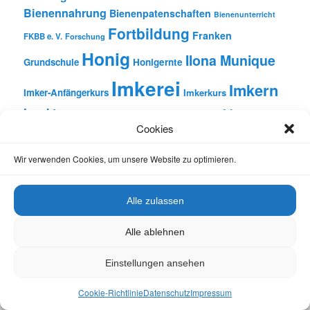
Bienennahrung
Bienenpatenschaften
Bienenunterricht
Fortbildung
Franken
FKBB e. V.
Forschung
Honig
Ilona Munique
Grundschule
Honigernte
Imkerei
Imkern
Imker-Anfängerkurs
Imkerkurs
Insekten
Literatur
Lehrbienenstand
Jungimkerkurs
Cookies
Natur
Oberfranken
Monatsbetrachtungen
Pflanzen
Reinhold Burger
Rezension
Schulbienen-Unterricht
Wir verwenden Cookies, um unsere Website zu optimieren.
Unterricht
Schulunterricht
Trachtpflanzen
Vortrag
Wachs
Wildbienen
Varroabehandlung
Alle zulassen
Alle ablehnen
Einstellungen ansehen
Datenschutz
Stolz präsentiert von WordPress
Cookie-Richtlinie
Datenschutz
Impressum