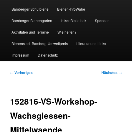
Bamberger Schulbiene
Bienen-InfoWabe
Bamberger Bienengarten
Imker-Bibliothek
Spenden
Aktivitäten und Termine
Wie helfen?
Bienenstadt-Bamberg-Umweltpreis
Literatur und Links
Impressum
Datenschutz
Bilder-
← Vorheriges
Nächstes →
Navigation
152816-VS-Workshop-
Wachsgiessen-
Mittelwaende