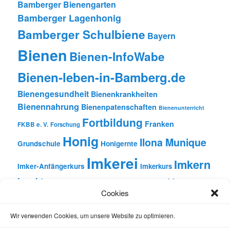
Bamberger Bienengarten
Bamberger Lagenhonig
Bamberger Schulbiene
Bayern
Bienen
Bienen-InfoWabe
Bienen-leben-in-Bamberg.de
Bienengesundheit
Bienenkrankheiten
Bienennahrung
Bienenpatenschaften
Bienenunterricht
Fortbildung
Franken
FKBB e. V.
Forschung
Honig
Ilona Munique
Grundschule
Honigernte
Imkerei
Imkern
Imker-Anfängerkurs
Imkerkurs
Insekten
Literatur
Lehrbienenstand
Jungimkerkurs
Cookies
Natur
Oberfranken
Monatsbetrachtungen
Pflanzen
Reinhold Burger
Rezension
Schulbienen-Unterricht
Wir verwenden Cookies, um unsere Website zu optimieren.
Unterricht
Schulunterricht
Trachtpflanzen