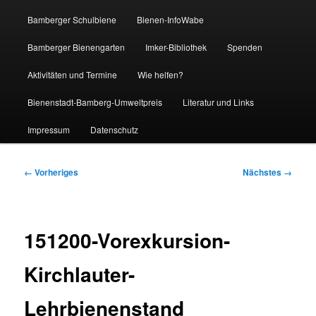
Bamberger Schulbiene
Bienen-InfoWabe
Bamberger Bienengarten
Imker-Bibliothek
Spenden
Aktivitäten und Termine
Wie helfen?
Bienenstadt-Bamberg-Umweltpreis
Literatur und Links
Impressum
Datenschutz
Bilder-
← Vorheriges
Nächstes →
Navigation
151200-Vorexkursion-
Kirchlauter-
Lehrbienenstand