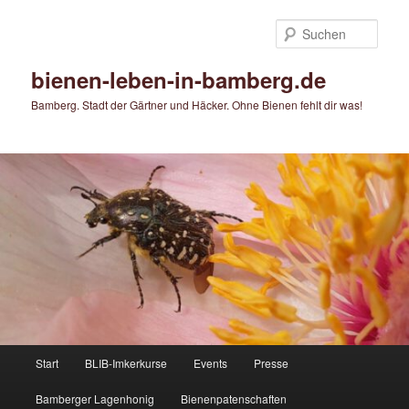
Zum
primären
Such
Inhalt
springen
bienen-leben-in-bamberg.de
Bamberg. Stadt der Gärtner und Häcker. Ohne Bienen fehlt dir was!
Hauptmenü
Start
BLIB-Imkerkurse
Events
Presse
Bamberger Lagenhonig
Bienenpatenschaften