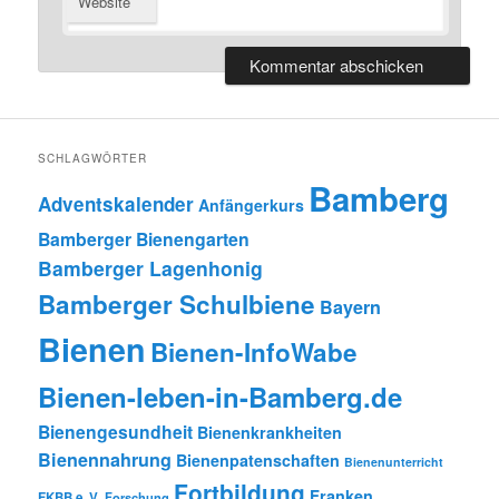
Website
SCHLAGWÖRTER
Bamberg
Adventskalender
Anfängerkurs
Bamberger Bienengarten
Bamberger Lagenhonig
Bamberger Schulbiene
Bayern
Bienen
Bienen-InfoWabe
Bienen-leben-in-Bamberg.de
Bienengesundheit
Bienenkrankheiten
Bienennahrung
Bienenpatenschaften
Bienenunterricht
Fortbildung
Franken
FKBB e. V.
Forschung