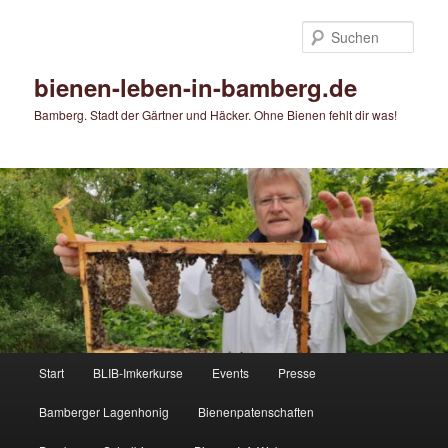
Zum
primären
Such
Inhalt
springen
bienen-leben-in-bamberg.de
Bamberg. Stadt der Gärtner und Häcker. Ohne Bienen fehlt dir was!
Hauptmenü
Start
BLIB-Imkerkurse
Events
Presse
Bamberger Lagenhonig
Bienenpatenschaften