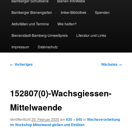
Bamberger Schulbiene
Bienen-InfoWabe
Bamberger Bienengarten
Imker-Bibliothek
Spenden
Aktivitäten und Termine
Wie helfen?
Bienenstadt-Bamberg-Umweltpreis
Literatur und Links
Impressum
Datenschutz
Bilder-
← Vorheriges
Nächstes →
Navigation
152807(0)-Wachsgiessen-
Mittelwaende
Veröffentlicht
20. Februar 2025
am
630 × 840
in
Wachsverarbeitung
im Workshop Mittelwand gießen und Einlöten