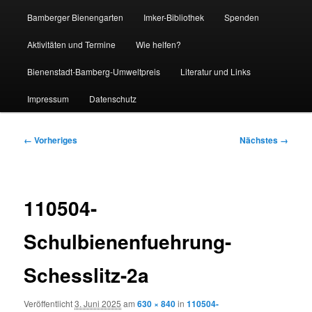
Bamberger Bienengarten
Imker-Bibliothek
Spenden
Aktivitäten und Termine
Wie helfen?
Bienenstadt-Bamberg-Umweltpreis
Literatur und Links
Impressum
Datenschutz
Bilder-
← Vorheriges
Nächstes →
Navigation
110504-
Schulbienenfuehrung-
Schesslitz-2a
Veröffentlicht
3. Juni 2025
am
630 × 840
in
110504-