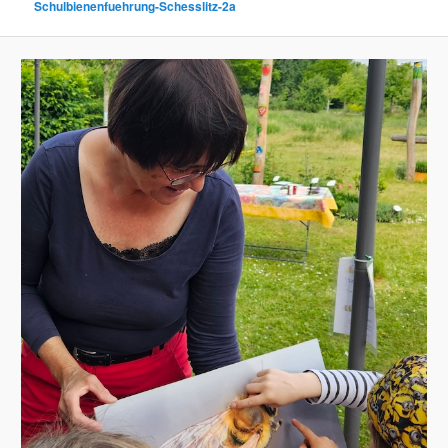
Schulbienenfuehrung-Schesslitz-2a