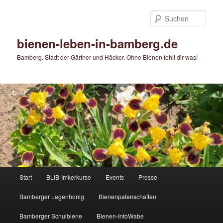
Zum
primären
Such
Inhalt
springen
bienen-leben-in-bamberg.de
Bamberg. Stadt der Gärtner und Häcker. Ohne Bienen fehlt dir was!
Hauptmenü
Start
BLIB-Imkerkurse
Events
Presse
Bamberger Lagenhonig
Bienenpatenschaften
Bamberger Schulbiene
Bienen-InfoWabe