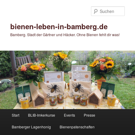
Zum
primären
Such
Inhalt
springen
bienen-leben-in-bamberg.de
Bamberg. Stadt der Gärtner und Häcker. Ohne Bienen fehlt dir was!
Hauptmenü
Start
BLIB-Imkerkurse
Events
Presse
Bamberger Lagenhonig
Bienenpatenschaften