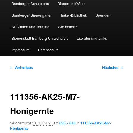
Bamberger Schulbiene
Bienen-InfoWabe
Bamberger Bienengarten
Imker-Bibliothek
Spenden
Aktivitäten und Termine
Wie helfen?
Bienenstadt-Bamberg-Umweltpreis
Literatur und Links
Impressum
Datenschutz
Bilder-
← Vorheriges
Nächstes →
Navigation
111356-AK25-M7-
Honigernte
Veröffentlicht
13. Juli 2025
am
630 × 840
in
111356-AK25-M7-
Honigernte