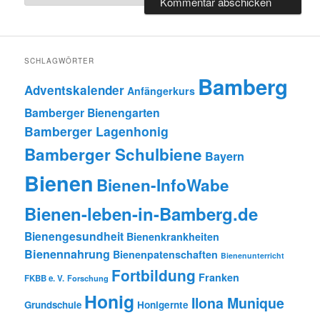
SCHLAGWÖRTER
Bamberg
Adventskalender
Anfängerkurs
Bamberger Bienengarten
Bamberger Lagenhonig
Bamberger Schulbiene
Bayern
Bienen
Bienen-InfoWabe
Bienen-leben-in-Bamberg.de
Bienengesundheit
Bienenkrankheiten
Bienennahrung
Bienenpatenschaften
Bienenunterricht
Fortbildung
Franken
FKBB e. V.
Forschung
Honig
Ilona Munique
Grundschule
Honigernte