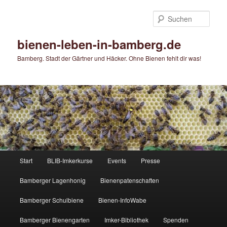
Zum
primären
Such
Inhalt
springen
bienen-leben-in-bamberg.de
Bamberg. Stadt der Gärtner und Häcker. Ohne Bienen fehlt dir was!
Hauptmenü
Start
BLIB-Imkerkurse
Events
Presse
Bamberger Lagenhonig
Bienenpatenschaften
Bamberger Schulbiene
Bienen-InfoWabe
Bamberger Bienengarten
Imker-Bibliothek
Spenden