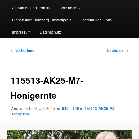
Aktivitäten und Termine
Wie helfen?
Bienenstadt-Bamberg-Umweltpreis
Literatur und Links
Impressum
Datenschutz
Bilder-
← Vorheriges
Nächstes →
Navigation
115513-AK25-M7-
Honigernte
Veröffentlicht
13. Juli 2025
am
630 × 840
in
115513-AK25-M7-
Honigernte