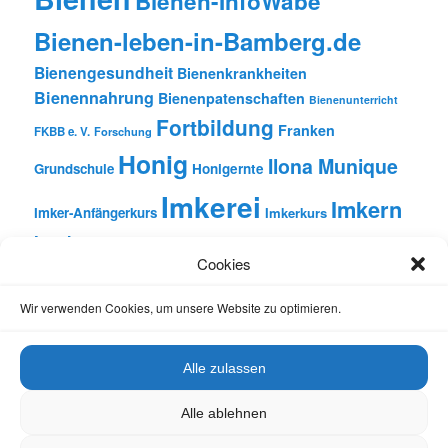
Bienen-InfoWabe
Bienen-leben-in-Bamberg.de
Bienengesundheit
Bienenkrankheiten
Bienennahrung
Bienenpatenschaften
Bienenunterricht
Fortbildung
Franken
FKBB e. V.
Forschung
Honig
Ilona Munique
Grundschule
Honigernte
Imkerei
Imkern
Imker-Anfängerkurs
Imkerkurs
Insekten
Literatur
Lehrbienenstand
Jungimkerkurs
Cookies
Natur
Oberfranken
Monatsbetrachtungen
Pflanzen
Reinhold Burger
Rezension
Schulbienen-Unterricht
Wir verwenden Cookies, um unsere Website zu optimieren.
Unterricht
Schulunterricht
Trachtpflanzen
Vortrag
Wachs
Wildbienen
Varroabehandlung
Alle zulassen
Alle ablehnen