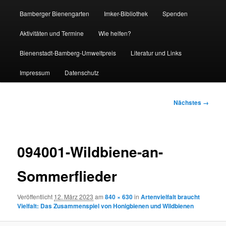
Bamberger Bienengarten
Imker-Bibliothek
Spenden
Aktivitäten und Termine
Wie helfen?
Bienenstadt-Bamberg-Umweltpreis
Literatur und Links
Impressum
Datenschutz
Bilder-
Nächstes →
Navigation
094001-Wildbiene-an-
Sommerflieder
Veröffentlicht
12. März 2023
am
840 × 630
in
Artenvielfalt braucht
Vielfalt: Das Zusammenspiel von Honigbienen und Wildbienen