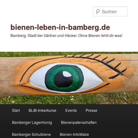
Zum
primären
Such
Inhalt
springen
bienen-leben-in-bamberg.de
Bamberg. Stadt der Gärtner und Häcker. Ohne Bienen fehlt dir was!
Hauptmenü
Start
BLIB-Imkerkurse
Events
Presse
Bamberger Lagenhonig
Bienenpatenschaften
Bamberger Schulbiene
Bienen-InfoWabe