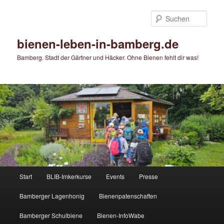
Zum
primären
Such
Inhalt
springen
bienen-leben-in-bamberg.de
Bamberg. Stadt der Gärtner und Häcker. Ohne Bienen fehlt dir was!
Hauptmenü
Start
BLIB-Imkerkurse
Events
Presse
Bamberger Lagenhonig
Bienenpatenschaften
Bamberger Schulbiene
Bienen-InfoWabe