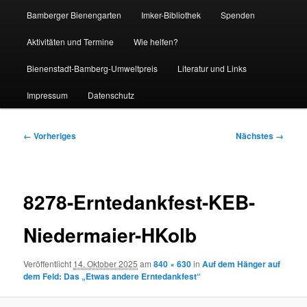
Bamberger Bienengarten
Imker-Bibliothek
Spenden
Aktivitäten und Termine
Wie helfen?
Bienenstadt-Bamberg-Umweltpreis
Literatur und Links
Impressum
Datenschutz
Bilder-
← Vorheriges
Nächstes →
Navigation
8278-Erntedankfest-KEB-
Niedermaier-HKolb
Veröffentlicht
14. Oktober 2025
am
840 × 630
in
Auf dem Hänger auf
dem Feld: Das „Etwas andere Erntedankfest“