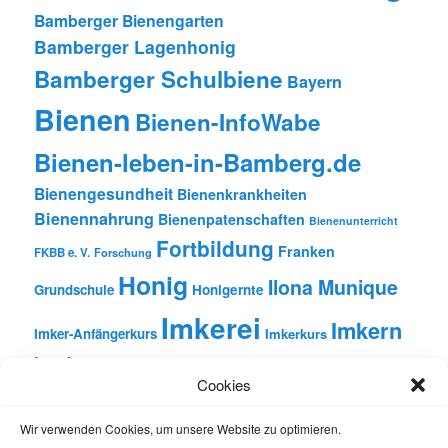
Bamberger Bienengarten
Bamberger Lagenhonig
Bamberger Schulbiene
Bayern
Bienen
Bienen-InfoWabe
Bienen-leben-in-Bamberg.de
Bienengesundheit
Bienenkrankheiten
Bienennahrung
Bienenpatenschaften
Bienenunterricht
Fortbildung
Franken
FKBB e. V.
Forschung
Honig
Ilona Munique
Grundschule
Honigernte
Imkerei
Imkern
Imker-Anfängerkurs
Imkerkurs
Insekten
Literatur
Lehrbienenstand
Jungimkerkurs
Cookies
Natur
Oberfranken
Monatsbetrachtungen
Pflanzen
Reinhold Burger
Rezension
Schulbienen-Unterricht
Wir verwenden Cookies, um unsere Website zu optimieren.
Unterricht
Schulunterricht
Trachtpflanzen