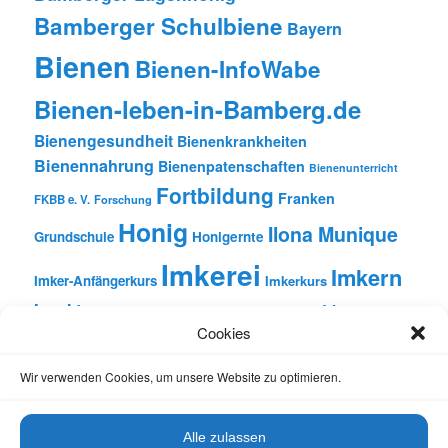
Bamberger Schulbiene
Bayern
Bienen
Bienen-InfoWabe
Bienen-leben-in-Bamberg.de
Bienengesundheit
Bienenkrankheiten
Bienennahrung
Bienenpatenschaften
Bienenunterricht
Fortbildung
Franken
FKBB e. V.
Forschung
Honig
Ilona Munique
Grundschule
Honigernte
Imkerei
Imkern
Imker-Anfängerkurs
Imkerkurs
Insekten
Literatur
Lehrbienenstand
Jungimkerkurs
Cookies
Natur
Oberfranken
Monatsbetrachtungen
Pflanzen
Reinhold Burger
Rezension
Schulbienen-Unterricht
Wir verwenden Cookies, um unsere Website zu optimieren.
Unterricht
Schulunterricht
Trachtpflanzen
Vortrag
Wachs
Wildbienen
Varroabehandlung
Alle zulassen