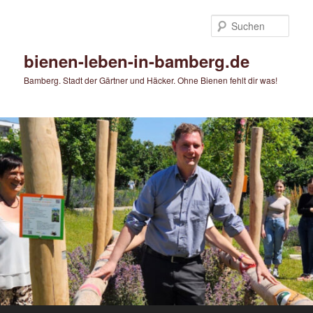
Zum
primären
Such
Inhalt
springen
bienen-leben-in-bamberg.de
Bamberg. Stadt der Gärtner und Häcker. Ohne Bienen fehlt dir was!
Hauptmenü