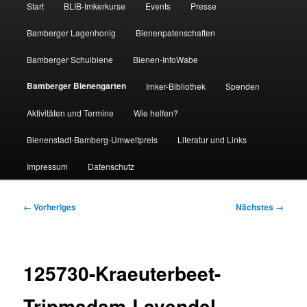
Start
BLIB-Imkerkurse
Events
Presse
Bamberger Lagenhonig
Bienenpatenschaften
Bamberger Schulbiene
Bienen-InfoWabe
Bamberger Bienengarten
Imker-Bibliothek
Spenden
Aktivitäten und Termine
Wie helfen?
Bienenstadt-Bamberg-Umweltpreis
Literatur und Links
Impressum
Datenschutz
Bilder-
← Vorheriges
Nächstes →
Navigation
125730-Kraeuterbeet-
Tripmadam-Lavendel