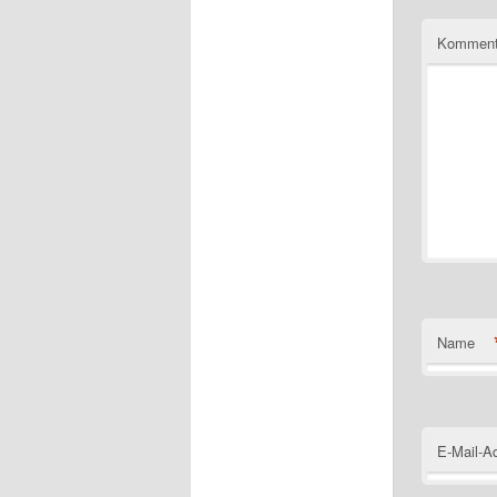
Komment
Name
E-Mail-A