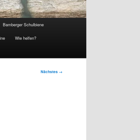
Bamberger Schulbiene
ine
Wie helfen?
Nächstes →