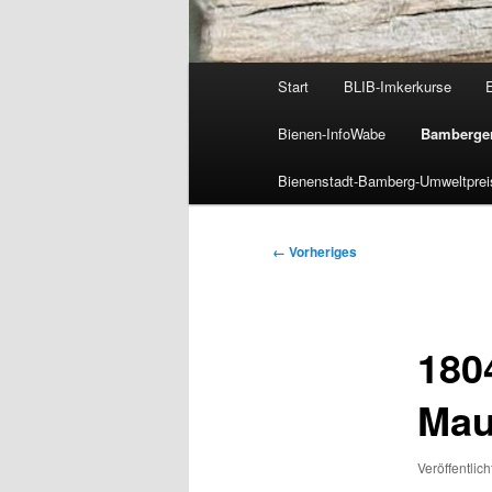
Hauptmenü
Start
BLIB-Imkerkurse
Bienen-InfoWabe
Bamberger
Bienenstadt-Bamberg-Umweltprei
Bilder-
← Vorheriges
Navigation
180
Mau
Veröffentlich