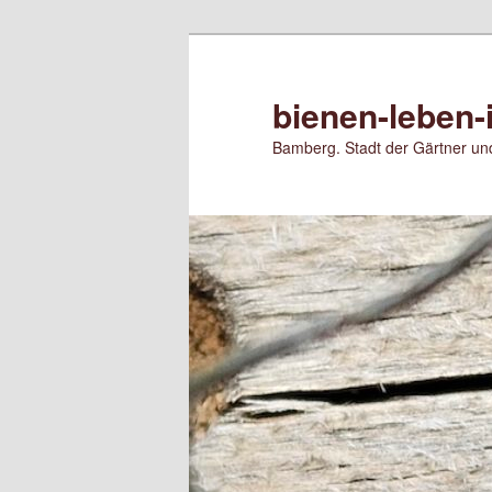
Zum
primären
Inhalt
bienen-leben-
springen
Bamberg. Stadt der Gärtner und