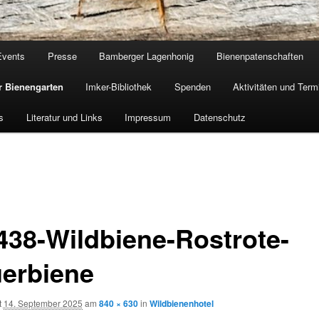
Events
Presse
Bamberger Lagenhonig
Bienenpatenschaften
 Bienengarten
Imker-Bibliothek
Spenden
Aktivitäten und Term
s
Literatur und Links
Impressum
Datenschutz
438-Wildbiene-Rostrote-
erbiene
t
14. September 2025
am
840 × 630
in
Wildbienenhotel