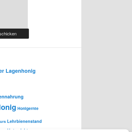
r Lagenhonig
ennahrung
onig
Honigernte
Lehrbienenstand
urs
en-Unterricht