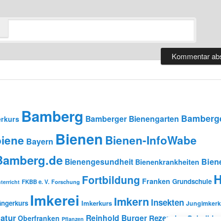
Bamberg
Bamberge
Bamberger Bienengarten
rkurs
Bienen
iene
Bienen-InfoWabe
Bayern
-Bamberg.de
Bienengesundheit
Bien
Bienenkrankheiten
H
Fortbildung
Franken
Grundschule
FKBB e. V.
Forschung
terricht
Imkerei
Imkern
Insekten
ängerkurs
Imkerkurs
Jungimkerk
atur
Reinhold Burger
Rezension
Schulbien
Oberfranken
Pflanzen