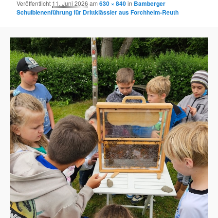
Veröffentlicht
11. Juni 2026
am
630 × 840
in
Bamberger
Schulbienenführung für Drittklässler aus Forchheim-Reuth