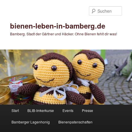
Zum
primären
Such
Inhalt
springen
bienen-leben-in-bamberg.de
Bamberg. Stadt der Gärtner und Häcker. Ohne Bienen fehlt dir was!
Hauptmenü
Start
BLIB-Imkerkurse
Events
Presse
Bamberger Lagenhonig
Bienenpatenschaften