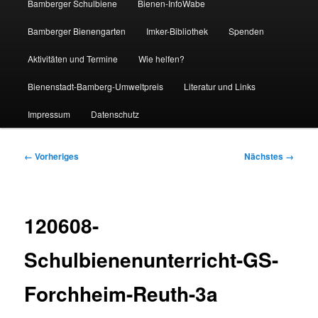
Bamberger Schulbiene
Bienen-InfoWabe
Bamberger Bienengarten
Imker-Bibliothek
Spenden
Aktivitäten und Termine
Wie helfen?
Bienenstadt-Bamberg-Umweltpreis
Literatur und Links
Impressum
Datenschutz
Bilder-
← Vorheriges
Nächstes →
Navigation
120608-
Schulbienenunterricht-GS-
Forchheim-Reuth-3a