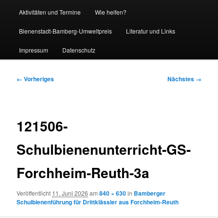
Aktivitäten und Termine
Wie helfen?
Bienenstadt-Bamberg-Umweltpreis
Literatur und Links
Impressum
Datenschutz
Bilder-
← Vorheriges
Nächstes →
Navigation
121506-
Schulbienenunterricht-GS-
Forchheim-Reuth-3a
Veröffentlicht
11. Juni 2026
am
840 × 630
in
Bamberger
Schulbienenführung für Drittklässler aus Forchheim-Reuth