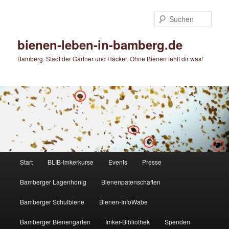
Zum
primären
Such
Inhalt
springen
bienen-leben-in-bamberg.de
Bamberg. Stadt der Gärtner und Häcker. Ohne Bienen fehlt dir was!
Hauptmenü
Start
BLIB-Imkerkurse
Events
Presse
Bamberger Lagenhonig
Bienenpatenschaften
Bamberger Schulbiene
Bienen-InfoWabe
Bamberger Bienengarten
Imker-Bibliothek
Spenden