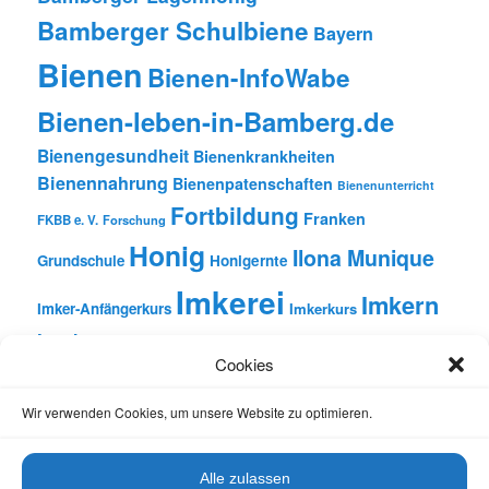
Bamberger Schulbiene
Bayern
Bienen
Bienen-InfoWabe
Bienen-leben-in-Bamberg.de
Bienengesundheit
Bienenkrankheiten
Bienennahrung
Bienenpatenschaften
Bienenunterricht
Fortbildung
Franken
FKBB e. V.
Forschung
Honig
Ilona Munique
Grundschule
Honigernte
Imkerei
Imkern
Imker-Anfängerkurs
Imkerkurs
Insekten
Literatur
Lehrbienenstand
Jungimkerkurs
Cookies
Natur
Oberfranken
Monatsbetrachtungen
Pflanzen
Reinhold Burger
Rezension
Schulbienen-Unterricht
Wir verwenden Cookies, um unsere Website zu optimieren.
Unterricht
Schulunterricht
Trachtpflanzen
Vortrag
Wachs
Wildbienen
Varroabehandlung
Alle zulassen