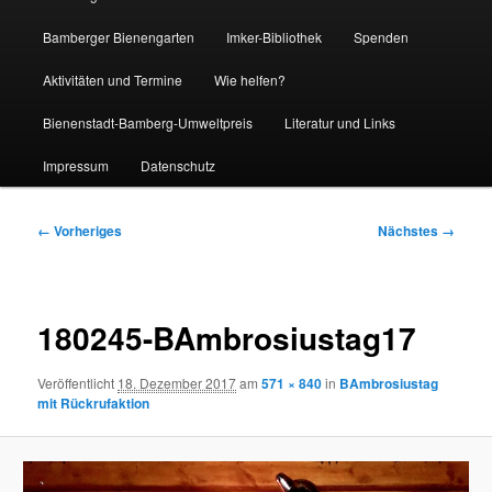
Bamberger Bienengarten
Imker-Bibliothek
Spenden
Aktivitäten und Termine
Wie helfen?
Bienenstadt-Bamberg-Umweltpreis
Literatur und Links
Impressum
Datenschutz
Bilder-
← Vorheriges
Nächstes →
Navigation
180245-BAmbrosiustag17
Veröffentlicht
18. Dezember 2017
am
571 × 840
in
BAmbrosiustag
mit Rückrufaktion