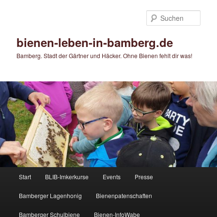
Zum
primären
Such
Inhalt
springen
bienen-leben-in-bamberg.de
Bamberg. Stadt der Gärtner und Häcker. Ohne Bienen fehlt dir was!
Hauptmenü
Start
BLIB-Imkerkurse
Events
Presse
Bamberger Lagenhonig
Bienenpatenschaften
Bamberger Schulbiene
Bienen-InfoWabe