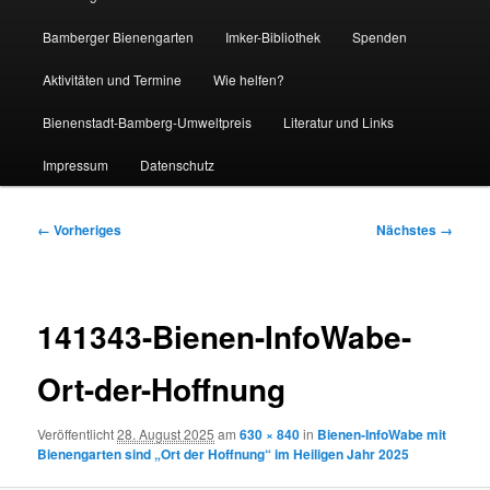
Bamberger Bienengarten
Imker-Bibliothek
Spenden
Aktivitäten und Termine
Wie helfen?
Bienenstadt-Bamberg-Umweltpreis
Literatur und Links
Impressum
Datenschutz
Bilder-
← Vorheriges
Nächstes →
Navigation
141343-Bienen-InfoWabe-
Ort-der-Hoffnung
Veröffentlicht
28. August 2025
am
630 × 840
in
Bienen-InfoWabe mit
Bienengarten sind „Ort der Hoffnung“ im Heiligen Jahr 2025