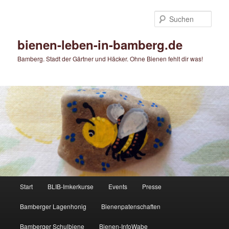
Zum
primären
Such
Inhalt
springen
bienen-leben-in-bamberg.de
Bamberg. Stadt der Gärtner und Häcker. Ohne Bienen fehlt dir was!
Hauptmenü
Start
BLIB-Imkerkurse
Events
Presse
Bamberger Lagenhonig
Bienenpatenschaften
Bamberger Schulbiene
Bienen-InfoWabe