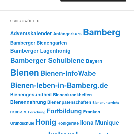
SCHLAGWÖRTER
Bamberg
Adventskalender
Anfängerkurs
Bamberger Bienengarten
Bamberger Lagenhonig
Bamberger Schulbiene
Bayern
Bienen
Bienen-InfoWabe
Bienen-leben-in-Bamberg.de
Bienengesundheit
Bienenkrankheiten
Bienennahrung
Bienenpatenschaften
Bienenunterricht
Fortbildung
Franken
FKBB e. V.
Forschung
Honig
Ilona Munique
Grundschule
Honigernte