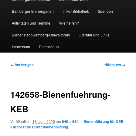
Bamberger Bienengarten
Imker-Bibliothek
Spenden
Aktivitäten und Termine
Wie helfen?
Bienenstadt-Bamberg-Umweltpreis
Literatur und Links
Impressum
Datenschutz
Bilder-
← Vorheriges
Nächstes →
Navigation
142658-Bienenfuehrung-
KEB
Veröffentlicht
18. Juni 2026
am
840 × 630
in
Bienenführung für KEB,
Katholische Erwachsenenbildung