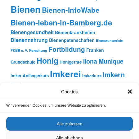
Bienen
Bienen-InfoWabe
Bienen-leben-in-Bamberg.de
Bienengesundheit
Bienenkrankheiten
Bienennahrung
Bienenpatenschaften
Bienenunterricht
Fortbildung
Franken
FKBB e. V.
Forschung
Honig
Ilona Munique
Grundschule
Honigernte
Imkerei
Imkern
Imker-Anfängerkurs
Imkerkurs
Insekten
Literatur
Lehrbienenstand
Jungimkerkurs
Cookies
Natur
Oberfranken
Monatsbetrachtungen
Pflanzen
Reinhold Burger
Rezension
Schulbienen-Unterricht
Wir verwenden Cookies, um unsere Website zu optimieren.
Unterricht
Schulunterricht
Trachtpflanzen
Vortrag
Wachs
Wildbienen
Varroabehandlung
Alle zulassen
Alle ablehnen