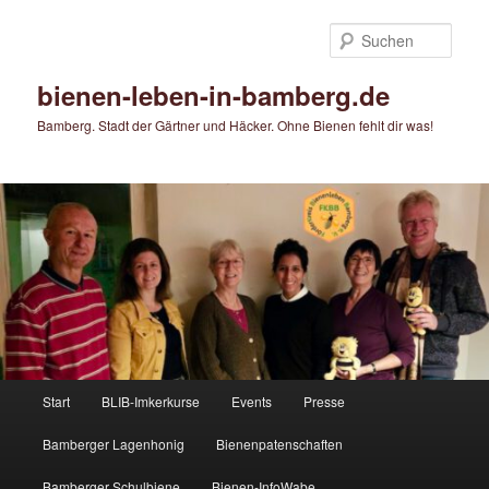
Zum
primären
Such
Inhalt
springen
bienen-leben-in-bamberg.de
Bamberg. Stadt der Gärtner und Häcker. Ohne Bienen fehlt dir was!
Hauptmenü
Start
BLIB-Imkerkurse
Events
Presse
Bamberger Lagenhonig
Bienenpatenschaften
Bamberger Schulbiene
Bienen-InfoWabe