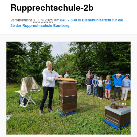
Rupprechtschule-2b
Veröffentlicht
3. Juni 2025
am
840 × 630
in
Bienenunterricht für die
2b der Rupprechtschule Bamberg