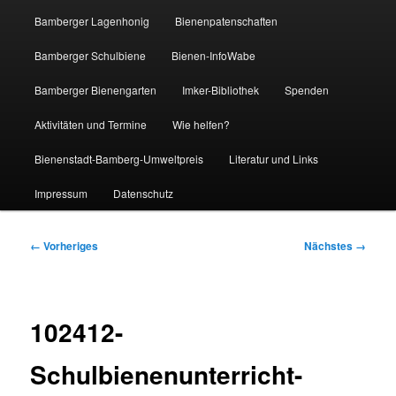
Bamberger Lagenhonig
Bienenpatenschaften
Bamberger Schulbiene
Bienen-InfoWabe
Bamberger Bienengarten
Imker-Bibliothek
Spenden
Aktivitäten und Termine
Wie helfen?
Bienenstadt-Bamberg-Umweltpreis
Literatur und Links
Impressum
Datenschutz
Bilder-
← Vorheriges
Nächstes →
Navigation
102412-
Schulbienenunterricht-