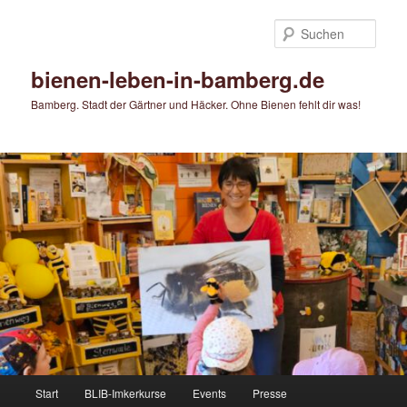
Zum
primären
Such
Inhalt
springen
bienen-leben-in-bamberg.de
Bamberg. Stadt der Gärtner und Häcker. Ohne Bienen fehlt dir was!
Hauptmenü
Start
BLIB-Imkerkurse
Events
Presse