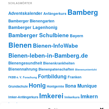
SCHLAGWÖRTER
Bamberg
Adventskalender
Anfängerkurs
Bamberger Bienengarten
Bamberger Lagenhonig
Bamberger Schulbiene
Bayern
Bienen
Bienen-InfoWabe
Bienen-leben-in-Bamberg.de
Bienengesundheit
Bienenkrankheiten
Bienennahrung
Bienenpatenschaften
Bienenunterricht
Fortbildung
Franken
FKBB e. V.
Forschung
Honig
Ilona Munique
Grundschule
Honigernte
Imkerei
Imkern
Imker-Anfängerkurs
Imkerkurs
Insekten
Literatur
Lehrbienenstand
Jungimkerkurs