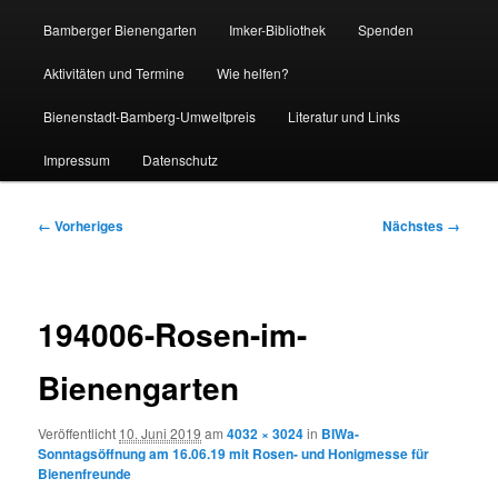
Bamberger Bienengarten
Imker-Bibliothek
Spenden
Aktivitäten und Termine
Wie helfen?
Bienenstadt-Bamberg-Umweltpreis
Literatur und Links
Impressum
Datenschutz
Bilder-
← Vorheriges
Nächstes →
Navigation
194006-Rosen-im-
Bienengarten
Veröffentlicht
10. Juni 2019
am
4032 × 3024
in
BIWa-
Sonntagsöffnung am 16.06.19 mit Rosen- und Honigmesse für
Bienenfreunde