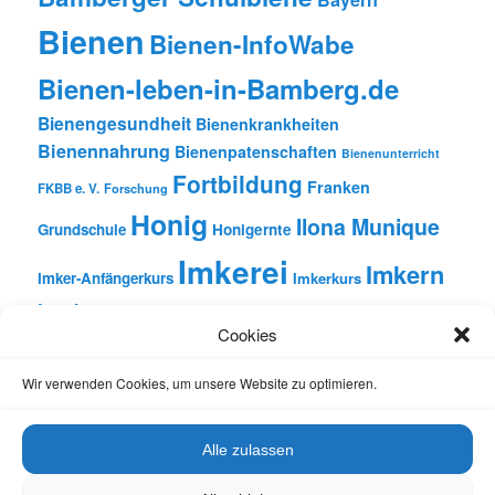
Bienen
Bienen-InfoWabe
Bienen-leben-in-Bamberg.de
Bienengesundheit
Bienenkrankheiten
Bienennahrung
Bienenpatenschaften
Bienenunterricht
Fortbildung
Franken
FKBB e. V.
Forschung
Honig
Ilona Munique
Grundschule
Honigernte
Imkerei
Imkern
Imker-Anfängerkurs
Imkerkurs
Insekten
Literatur
Lehrbienenstand
Jungimkerkurs
Cookies
Natur
Oberfranken
Monatsbetrachtungen
Pflanzen
Reinhold Burger
Rezension
Schulbienen-Unterricht
Wir verwenden Cookies, um unsere Website zu optimieren.
Unterricht
Schulunterricht
Trachtpflanzen
Vortrag
Wachs
Wildbienen
Varroabehandlung
Alle zulassen