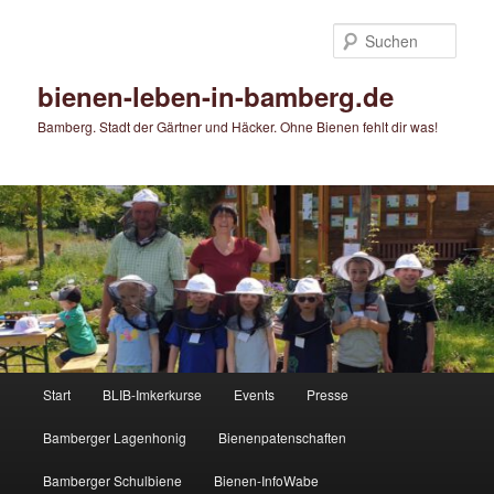
Zum
primären
Such
Inhalt
springen
bienen-leben-in-bamberg.de
Bamberg. Stadt der Gärtner und Häcker. Ohne Bienen fehlt dir was!
Hauptmenü
Start
BLIB-Imkerkurse
Events
Presse
Bamberger Lagenhonig
Bienenpatenschaften
Bamberger Schulbiene
Bienen-InfoWabe