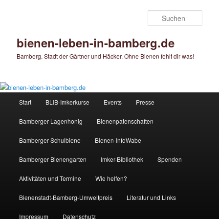
Zum
primären
Such
Inhalt
springen
bienen-leben-in-bamberg.de
Bamberg. Stadt der Gärtner und Häcker. Ohne Bienen fehlt dir was!
Hauptmenü
Start
BLIB-Imkerkurse
Events
Presse
Bamberger Lagenhonig
Bienenpatenschaften
Bamberger Schulbiene
Bienen-InfoWabe
Bamberger Bienengarten
Imker-Bibliothek
Spenden
Aktivitäten und Termine
Wie helfen?
Bienenstadt-Bamberg-Umweltpreis
Literatur und Links
Impressum
Datenschutz