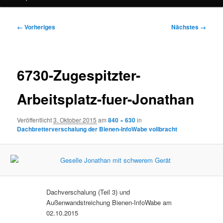
Bilder-
← Vorheriges
Nächstes →
Navigation
6730-Zugespitzter-
Arbeitsplatz-fuer-Jonathan
Veröffentlicht
3. Oktober 2015
am
840 × 630
in
Dachbretterverschalung der Bienen-InfoWabe vollbracht
Dachverschalung (Teil 3) und
Außenwandstreichung Bienen-InfoWabe am
02.10.2015