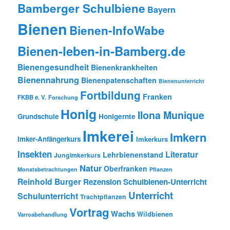
Bamberger Schulbiene
Bayern
Bienen
Bienen-InfoWabe
Bienen-leben-in-Bamberg.de
Bienengesundheit
Bienenkrankheiten
Bienennahrung
Bienenpatenschaften
Bienenunterricht
Fortbildung
Franken
FKBB e. V.
Forschung
Honig
Ilona Munique
Grundschule
Honigernte
Imkerei
Imkern
Imker-Anfängerkurs
Imkerkurs
Insekten
Literatur
Lehrbienenstand
Jungimkerkurs
Natur
Oberfranken
Monatsbetrachtungen
Pflanzen
Reinhold Burger
Rezension
Schulbienen-Unterricht
Unterricht
Schulunterricht
Trachtpflanzen
Vortrag
Wachs
Wildbienen
Varroabehandlung