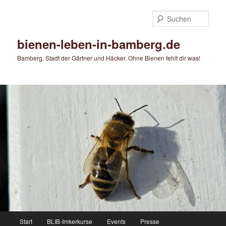
Zum
primären
Such
Inhalt
springen
bienen-leben-in-bamberg.de
Bamberg. Stadt der Gärtner und Häcker. Ohne Bienen fehlt dir was!
Hauptmenü
Start
BLIB-Imkerkurse
Events
Presse