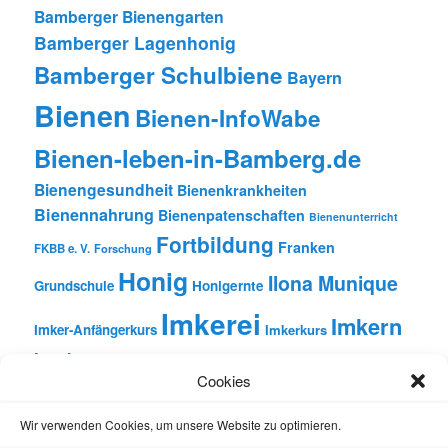
Bamberger Bienengarten
Bamberger Lagenhonig
Bamberger Schulbiene
Bayern
Bienen
Bienen-InfoWabe
Bienen-leben-in-Bamberg.de
Bienengesundheit
Bienenkrankheiten
Bienennahrung
Bienenpatenschaften
Bienenunterricht
Fortbildung
Franken
FKBB e. V.
Forschung
Honig
Ilona Munique
Grundschule
Honigernte
Imkerei
Imkern
Imker-Anfängerkurs
Imkerkurs
Insekten
Literatur
Lehrbienenstand
Jungimkerkurs
Cookies
Natur
Oberfranken
Monatsbetrachtungen
Pflanzen
Reinhold Burger
Rezension
Schulbienen-Unterricht
Wir verwenden Cookies, um unsere Website zu optimieren.
Unterricht
Schulunterricht
Trachtpflanzen