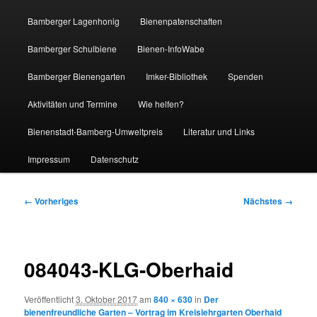
Bamberger Lagenhonig
Bienenpatenschaften
Bamberger Schulbiene
Bienen-InfoWabe
Bamberger Bienengarten
Imker-Bibliothek
Spenden
Aktivitäten und Termine
Wie helfen?
Bienenstadt-Bamberg-Umweltpreis
Literatur und Links
Impressum
Datenschutz
Bilder-
← Vorheriges
Nächstes →
Navigation
084043-KLG-Oberhaid
Veröffentlicht
3. Oktober 2017
am
840 × 630
in
Der
bienenfreundliche Garten – Vortrag im Kreislehrgarten Oberhaid