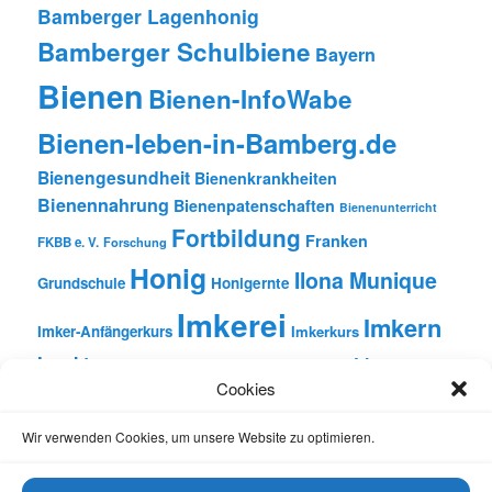
Bamberger Lagenhonig
Bamberger Schulbiene
Bayern
Bienen
Bienen-InfoWabe
Bienen-leben-in-Bamberg.de
Bienengesundheit
Bienenkrankheiten
Bienennahrung
Bienenpatenschaften
Bienenunterricht
Fortbildung
Franken
FKBB e. V.
Forschung
Honig
Ilona Munique
Grundschule
Honigernte
Imkerei
Imkern
Imker-Anfängerkurs
Imkerkurs
Insekten
Literatur
Lehrbienenstand
Jungimkerkurs
Cookies
Natur
Oberfranken
Monatsbetrachtungen
Pflanzen
Reinhold Burger
Rezension
Schulbienen-Unterricht
Wir verwenden Cookies, um unsere Website zu optimieren.
Unterricht
Schulunterricht
Trachtpflanzen
Vortrag
Wachs