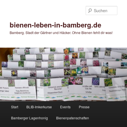
Zum
primären
Such
Inhalt
springen
bienen-leben-in-bamberg.de
Bamberg. Stadt der Gärtner und Häcker. Ohne Bienen fehlt dir was!
Hauptmenü
Start
BLIB-Imkerkurse
Events
Presse
Bamberger Lagenhonig
Bienenpatenschaften