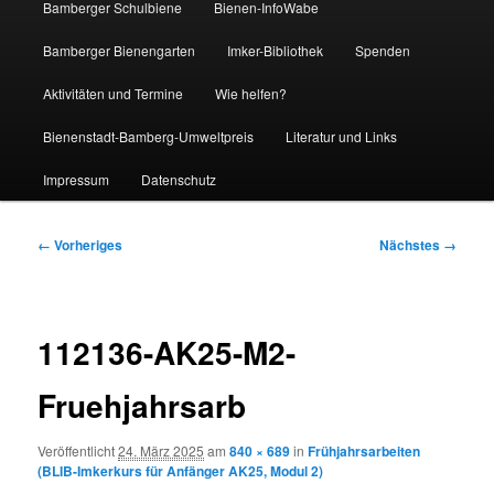
Bamberger Schulbiene
Bienen-InfoWabe
Bamberger Bienengarten
Imker-Bibliothek
Spenden
Aktivitäten und Termine
Wie helfen?
Bienenstadt-Bamberg-Umweltpreis
Literatur und Links
Impressum
Datenschutz
Bilder-
← Vorheriges
Nächstes →
Navigation
112136-AK25-M2-
Fruehjahrsarb
Veröffentlicht
24. März 2025
am
840 × 689
in
Frühjahrsarbeiten
(BLIB-Imkerkurs für Anfänger AK25, Modul 2)