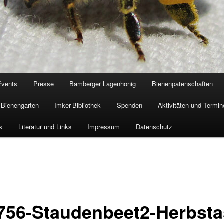
Events
Presse
Bamberger Lagenhonig
Bienenpatenschaften
Bienengarten
Imker-Bibliothek
Spenden
Aktivitäten und Termin
s
Literatur und Links
Impressum
Datenschutz
756-Staudenbeet2-Herbsta