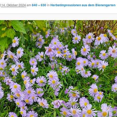
t
14. Oktober 2024
am
840 × 630
in
Herbstimpressionen aus dem Bienengarten