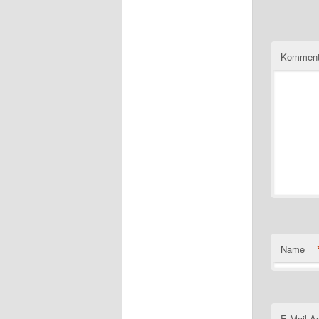
Komment
Name
E-Mail-A