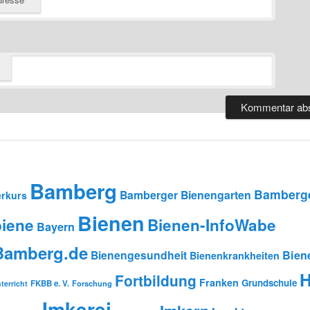
Bamberg
Bamberge
Bamberger Bienengarten
rkurs
Bienen
iene
Bienen-InfoWabe
Bayern
-Bamberg.de
Bienengesundheit
Bien
Bienenkrankheiten
H
Fortbildung
Franken
Grundschule
FKBB e. V.
Forschung
terricht
Imkerei