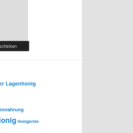
r Lagenhonig
ennahrung
onig
Honigernte