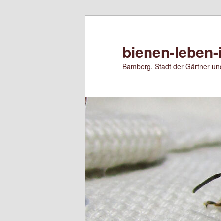
Zum
primären
Inhalt
bienen-leben-
springen
Bamberg. Stadt der Gärtner und