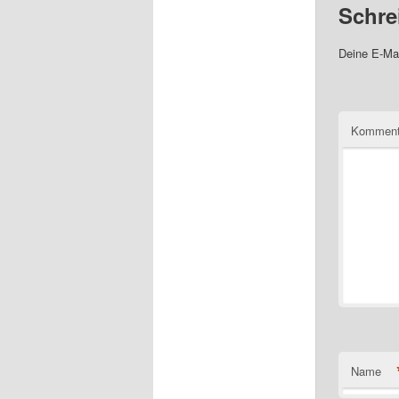
Schre
Deine E-Mai
Komment
Name