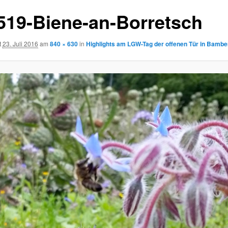
519-Biene-an-Borretsch
t
23. Juli 2016
am
840 × 630
in
Highlights am LGW-Tag der offenen Tür in Bambe