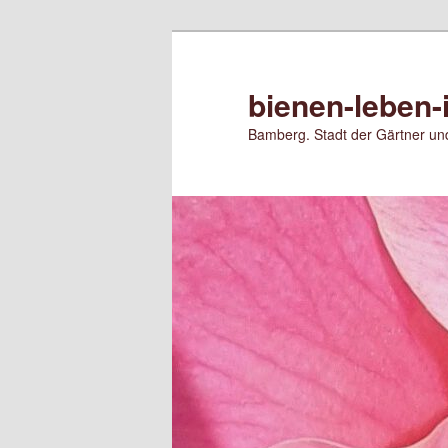
Zum
primären
Inhalt
bienen-leben-
springen
Bamberg. Stadt der Gärtner und