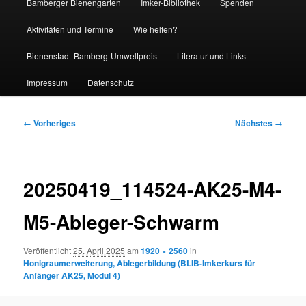
Bamberger Bienengarten
Imker-Bibliothek
Spenden
Aktivitäten und Termine
Wie helfen?
Bienenstadt-Bamberg-Umweltpreis
Literatur und Links
Impressum
Datenschutz
Bilder-
← Vorheriges
Nächstes →
Navigation
20250419_114524-AK25-M4-
M5-Ableger-Schwarm
Veröffentlicht
25. April 2025
am
1920 × 2560
in
Honigraumerweiterung, Ablegerbildung (BLIB-Imkerkurs für
Anfänger AK25, Modul 4)