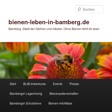
Zum
primären
Such
Inhalt
springen
bienen-leben-in-bamberg.de
Bamberg. Stadt der Gärtner und Häcker. Ohne Bienen fehlt dir was!
Hauptmenü
Start
BLIB-Imkerkurse
Events
Presse
Bamberger Lagenhonig
Bienenpatenschaften
Bamberger Schulbiene
Bienen-InfoWabe