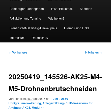
Bamberger Bienengarten
Imker-Bibliothek
Spenden
Aktivitäten und Termine
Wie helfen?
Bienenstadt-Bamberg-Umweltpreis
Literatur und Links
Impressum
Datenschutz
Bilder-
← Vorheriges
Nächstes →
Navigation
20250419_145526-AK25-M4-
M5-Drohnenbrutschneiden
Veröffentlicht
25. April 2025
am
1920 × 2560
in
Honigraumerweiterung, Ablegerbildung (BLIB-Imkerkurs für
Anfänger AK25, Modul 4)