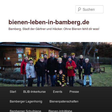
Zum
primären
Such
Inhalt
springen
bienen-leben-in-bamberg.de
Bamberg. Stadt der Gärtner und Häcker. Ohne Bienen fehlt dir was!
Hauptmenü
Start
BLIB-Imkerkurse
Events
Presse
Bamberger Lagenhonig
Bienenpatenschaften
Bamberger Schulbiene
Bienen-InfoWabe