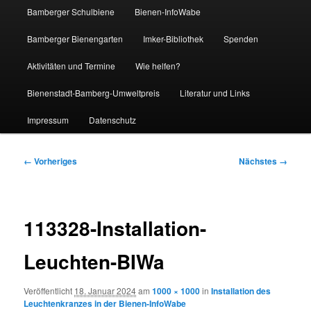
Bamberger Schulbiene
Bienen-InfoWabe
Bamberger Bienengarten
Imker-Bibliothek
Spenden
Aktivitäten und Termine
Wie helfen?
Bienenstadt-Bamberg-Umweltpreis
Literatur und Links
Impressum
Datenschutz
Bilder-
← Vorheriges
Nächstes →
Navigation
113328-Installation-
Leuchten-BIWa
Veröffentlicht
18. Januar 2024
am
1000 × 1000
in
Installation des
Leuchtenkranzes in der Bienen-InfoWabe