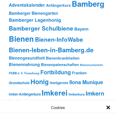
Bamberg
Adventskalender
Anfängerkurs
Bamberger Bienengarten
Bamberger Lagenhonig
Bamberger Schulbiene
Bayern
Bienen
Bienen-InfoWabe
Bienen-leben-in-Bamberg.de
Bienengesundheit
Bienenkrankheiten
Bienennahrung
Bienenpatenschaften
Bienenunterricht
Fortbildung
Franken
FKBB e. V.
Forschung
Honig
Ilona Munique
Grundschule
Honigernte
Imkerei
Imkern
Imker-Anfängerkurs
Imkerkurs
Insekten
Literatur
Lehrbienenstand
Jungimkerkurs
Cookies
Natur
Oberfranken
Monatsbetrachtungen
Pflanzen
Reinhold Burger
Rezension
Schulbienen-Unterricht