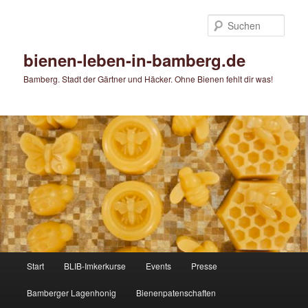
Zum
primären
Such
Inhalt
springen
bienen-leben-in-bamberg.de
Bamberg. Stadt der Gärtner und Häcker. Ohne Bienen fehlt dir was!
Hauptmenü
Start
BLIB-Imkerkurse
Events
Presse
Bamberger Lagenhonig
Bienenpatenschaften