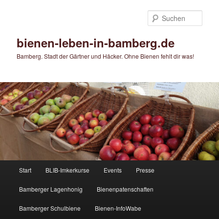
Zum
primären
Such
Inhalt
springen
bienen-leben-in-bamberg.de
Bamberg. Stadt der Gärtner und Häcker. Ohne Bienen fehlt dir was!
Hauptmenü
Start
BLIB-Imkerkurse
Events
Presse
Bamberger Lagenhonig
Bienenpatenschaften
Bamberger Schulbiene
Bienen-InfoWabe