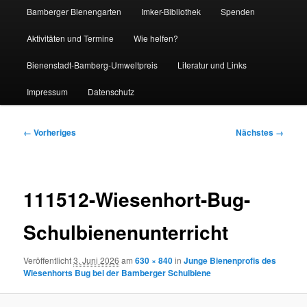
Bamberger Bienengarten
Imker-Bibliothek
Spenden
Aktivitäten und Termine
Wie helfen?
Bienenstadt-Bamberg-Umweltpreis
Literatur und Links
Impressum
Datenschutz
Bilder-
← Vorheriges
Nächstes →
Navigation
111512-Wiesenhort-Bug-
Schulbienenunterricht
Veröffentlicht
3. Juni 2026
am
630 × 840
in
Junge Bienenprofis des
Wiesenhorts Bug bei der Bamberger Schulbiene