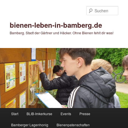
Zum
primären
Such
Inhalt
springen
bienen-leben-in-bamberg.de
Bamberg. Stadt der Gärtner und Häcker. Ohne Bienen fehlt dir was!
Hauptmenü
Start
BLIB-Imkerkurse
Events
Presse
Bamberger Lagenhonig
Bienenpatenschaften