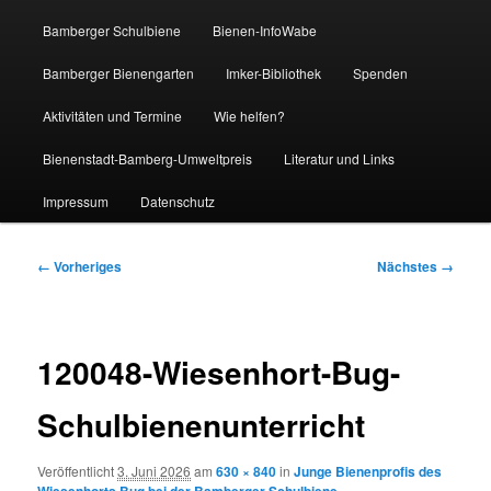
Bamberger Schulbiene
Bienen-InfoWabe
Bamberger Bienengarten
Imker-Bibliothek
Spenden
Aktivitäten und Termine
Wie helfen?
Bienenstadt-Bamberg-Umweltpreis
Literatur und Links
Impressum
Datenschutz
Bilder-
← Vorheriges
Nächstes →
Navigation
120048-Wiesenhort-Bug-
Schulbienenunterricht
Veröffentlicht
3. Juni 2026
am
630 × 840
in
Junge Bienenprofis des
Wiesenhorts Bug bei der Bamberger Schulbiene