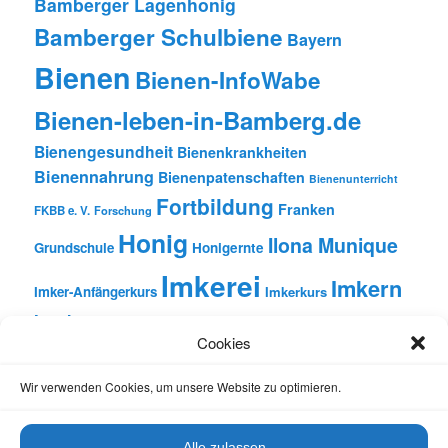
Bamberger Lagenhonig
Bamberger Schulbiene
Bayern
Bienen
Bienen-InfoWabe
Bienen-leben-in-Bamberg.de
Bienengesundheit
Bienenkrankheiten
Bienennahrung
Bienenpatenschaften
Bienenunterricht
Fortbildung
Franken
FKBB e. V.
Forschung
Honig
Ilona Munique
Grundschule
Honigernte
Imkerei
Imkern
Imker-Anfängerkurs
Imkerkurs
Insekten
Literatur
Lehrbienenstand
Jungimkerkurs
Cookies
Natur
Oberfranken
Monatsbetrachtungen
Pflanzen
Reinhold Burger
Rezension
Schulbienen-Unterricht
Wir verwenden Cookies, um unsere Website zu optimieren.
Unterricht
Schulunterricht
Trachtpflanzen
Vortrag
Wachs
Wildbienen
Varroabehandlung
Alle zulassen