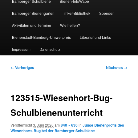
Bamberger Schulbiene
Bienen-InfoWabe
Bamberger Bienengarten
Imker-Bibliothek
Spenden
Aktivitäten und Termine
Wie helfen?
Bienenstadt-Bamberg-Umweltpreis
Literatur und Links
Impressum
Datenschutz
Bilder-
← Vorheriges
Nächstes →
Navigation
123515-Wiesenhort-Bug-
Schulbienenunterricht
Veröffentlicht
3. Juni 2026
am
840 × 630
in
Junge Bienenprofis des
Wiesenhorts Bug bei der Bamberger Schulbiene