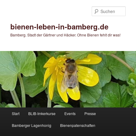
Zum
primären
Such
Inhalt
springen
bienen-leben-in-bamberg.de
Bamberg. Stadt der Gärtner und Häcker. Ohne Bienen fehlt dir was!
Hauptmenü
Start
BLIB-Imkerkurse
Events
Presse
Bamberger Lagenhonig
Bienenpatenschaften