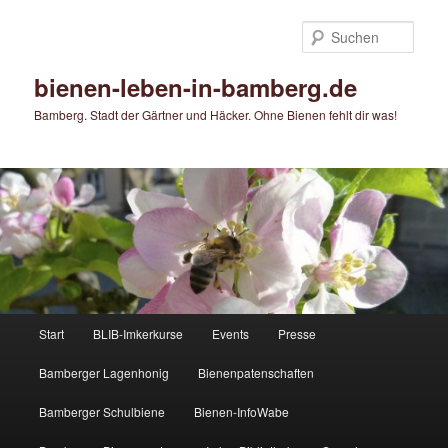
Zum
primären
Such
Inhalt
springen
bienen-leben-in-bamberg.de
Bamberg. Stadt der Gärtner und Häcker. Ohne Bienen fehlt dir was!
Hauptmenü
Start
BLIB-Imkerkurse
Events
Presse
Bamberger Lagenhonig
Bienenpatenschaften
Bamberger Schulbiene
Bienen-InfoWabe