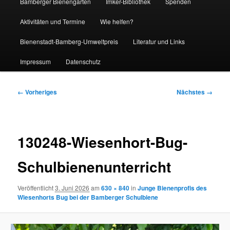
Bamberger Bienengarten
Imker-Bibliothek
Spenden
Aktivitäten und Termine
Wie helfen?
Bienenstadt-Bamberg-Umweltpreis
Literatur und Links
Impressum
Datenschutz
Bilder-
← Vorheriges
Nächstes →
Navigation
130248-Wiesenhort-Bug-
Schulbienenunterricht
Veröffentlicht
3. Juni 2026
am
630 × 840
in
Junge Bienenprofis des
Wiesenhorts Bug bei der Bamberger Schulbiene