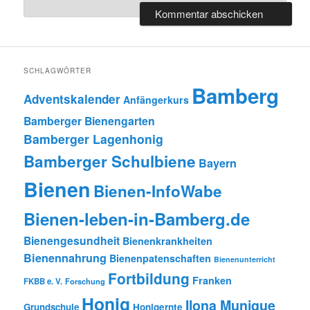
SCHLAGWÖRTER
Bamberg
Adventskalender
Anfängerkurs
Bamberger Bienengarten
Bamberger Lagenhonig
Bamberger Schulbiene
Bayern
Bienen
Bienen-InfoWabe
Bienen-leben-in-Bamberg.de
Bienengesundheit
Bienenkrankheiten
Bienennahrung
Bienenpatenschaften
Bienenunterricht
Fortbildung
Franken
FKBB e. V.
Forschung
Honig
Ilona Munique
Grundschule
Honigernte