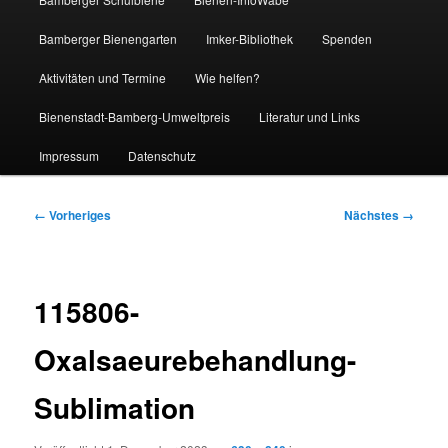
Bamberger Bienengarten
Imker-Bibliothek
Spenden
Aktivitäten und Termine
Wie helfen?
Bienenstadt-Bamberg-Umweltpreis
Literatur und Links
Impressum
Datenschutz
Bilder-
← Vorheriges
Nächstes →
Navigation
115806-
Oxalsaeurebehandlung-
Sublimation