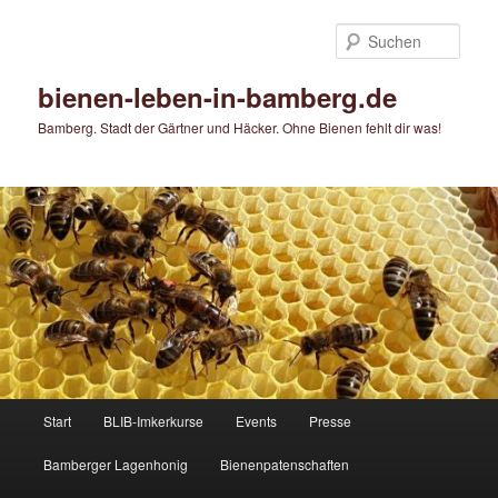
Zum
primären
Such
Inhalt
springen
bienen-leben-in-bamberg.de
Bamberg. Stadt der Gärtner und Häcker. Ohne Bienen fehlt dir was!
Hauptmenü
Start
BLIB-Imkerkurse
Events
Presse
Bamberger Lagenhonig
Bienenpatenschaften