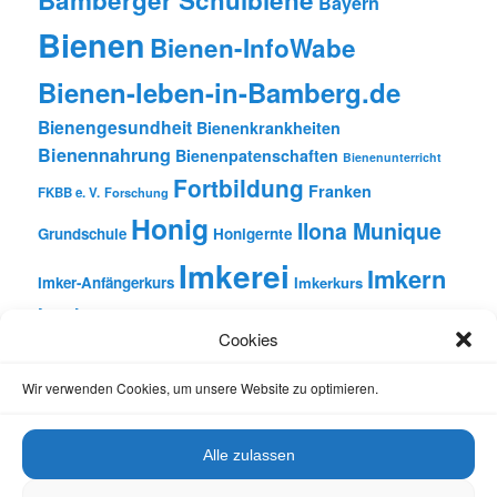
Bayern
Bienen
Bienen-InfoWabe
Bienen-leben-in-Bamberg.de
Bienengesundheit
Bienenkrankheiten
Bienennahrung
Bienenpatenschaften
Bienenunterricht
Fortbildung
Franken
FKBB e. V.
Forschung
Honig
Ilona Munique
Grundschule
Honigernte
Imkerei
Imkern
Imker-Anfängerkurs
Imkerkurs
Insekten
Literatur
Lehrbienenstand
Jungimkerkurs
Cookies
Natur
Oberfranken
Monatsbetrachtungen
Pflanzen
Reinhold Burger
Rezension
Schulbienen-Unterricht
Wir verwenden Cookies, um unsere Website zu optimieren.
Unterricht
Schulunterricht
Trachtpflanzen
Vortrag
Wachs
Wildbienen
Varroabehandlung
Alle zulassen