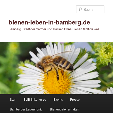
Zum
primären
Such
Inhalt
springen
bienen-leben-in-bamberg.de
Bamberg. Stadt der Gärtner und Häcker. Ohne Bienen fehlt dir was!
Hauptmenü
Start
BLIB-Imkerkurse
Events
Presse
Bamberger Lagenhonig
Bienenpatenschaften