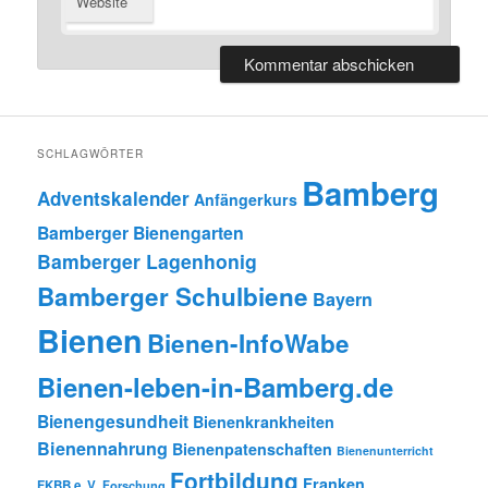
Website
SCHLAGWÖRTER
Bamberg
Adventskalender
Anfängerkurs
Bamberger Bienengarten
Bamberger Lagenhonig
Bamberger Schulbiene
Bayern
Bienen
Bienen-InfoWabe
Bienen-leben-in-Bamberg.de
Bienengesundheit
Bienenkrankheiten
Bienennahrung
Bienenpatenschaften
Bienenunterricht
Fortbildung
Franken
FKBB e. V.
Forschung