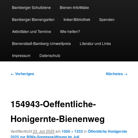
Bamberger Schulbiene
Bienen-InfoWabe
Bamberger Bienengarten
Imker-Bibliothek
Spenden
Aktivitäten und Termine
Wie helfen?
Bienenstadt-Bamberg-Umweltpreis
Literatur und Links
Impressum
Datenschutz
Bilder-
← Vorheriges
Nächstes →
Navigation
154943-Oeffentliche-
Honigernte-Bienenweg
Veröffentlicht
23. Juli 2025
am
1000 × 1333
in
Öffentliche Honigernte
2025 zur BIWa-Sonntagsöffnung im Juli