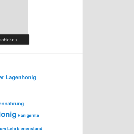
r Lagenhonig
ennahrung
onig
Honigernte
Lehrbienenstand
urs