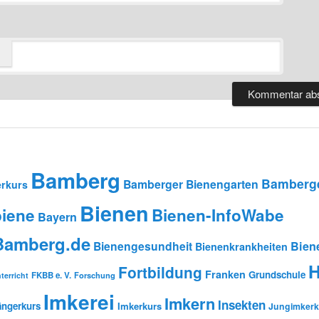
Bamberg
Bamberge
Bamberger Bienengarten
rkurs
Bienen
iene
Bienen-InfoWabe
Bayern
-Bamberg.de
Bienengesundheit
Bien
Bienenkrankheiten
H
Fortbildung
Franken
Grundschule
FKBB e. V.
Forschung
terricht
Imkerei
Imkern
Insekten
ängerkurs
Imkerkurs
Jungimkerk