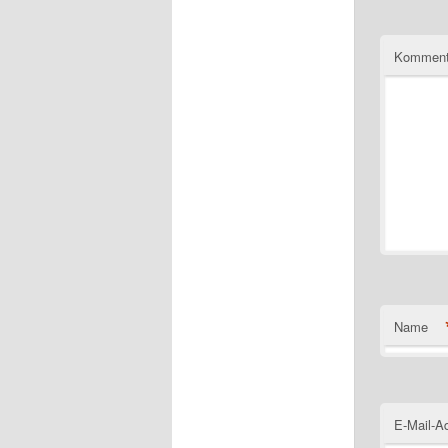
Komment
Name
E-Mail-A