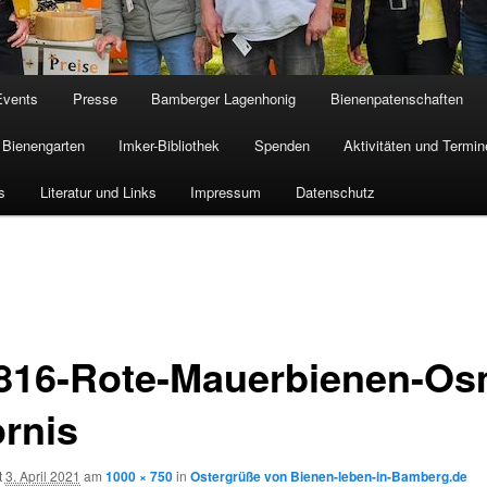
Events
Presse
Bamberger Lagenhonig
Bienenpatenschaften
Bienengarten
Imker-Bibliothek
Spenden
Aktivitäten und Termin
s
Literatur und Links
Impressum
Datenschutz
816-Rote-Mauerbienen-Os
ornis
t
3. April 2021
am
1000 × 750
in
Ostergrüße von Bienen-leben-in-Bamberg.de