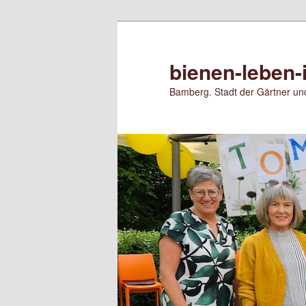
Zum
primären
Inhalt
bienen-leben-
springen
Bamberg. Stadt der Gärtner und