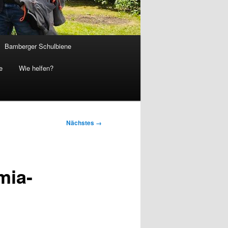
Bamberger Schulbiene
e
Wie helfen?
Nächstes →
mia-