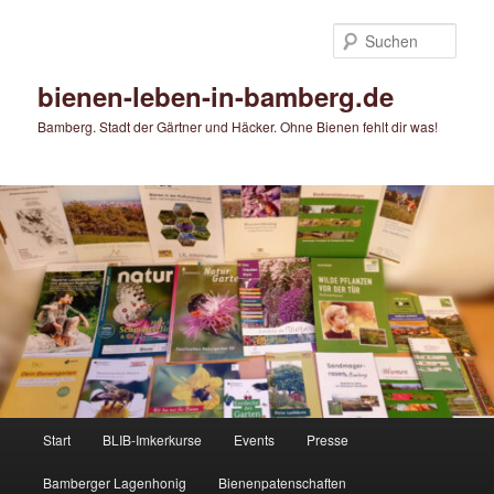
Zum
primären
Such
Inhalt
springen
bienen-leben-in-bamberg.de
Bamberg. Stadt der Gärtner und Häcker. Ohne Bienen fehlt dir was!
Hauptmenü
Start
BLIB-Imkerkurse
Events
Presse
Bamberger Lagenhonig
Bienenpatenschaften