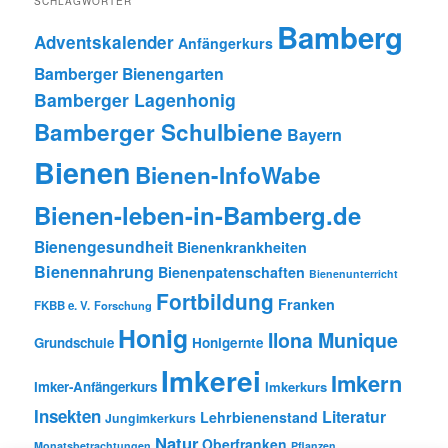
SCHLAGWÖRTER
Bamberg
Adventskalender
Anfängerkurs
Bamberger Bienengarten
Bamberger Lagenhonig
Bamberger Schulbiene
Bayern
Bienen
Bienen-InfoWabe
Bienen-leben-in-Bamberg.de
Bienengesundheit
Bienenkrankheiten
Bienennahrung
Bienenpatenschaften
Bienenunterricht
Fortbildung
Franken
FKBB e. V.
Forschung
Honig
Ilona Munique
Grundschule
Honigernte
Imkerei
Imkern
Imker-Anfängerkurs
Imkerkurs
Insekten
Literatur
Lehrbienenstand
Jungimkerkurs
Natur
Oberfranken
Monatsbetrachtungen
Pflanzen