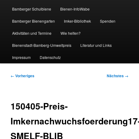
Bamberger Schulbiene
Bienen-InfoWabe
Bamberger Bienengarten
Imker-Bibliothek
Spenden
Aktivitäten und Termine
Wie helfen?
Bienenstadt-Bamberg-Umweltpreis
Literatur und Links
Impressum
Datenschutz
Bilder-
← Vorheriges
Nächstes →
Navigation
150405-Preis-
Imkernachwuchsfoerderung17
SMELF-BLIB