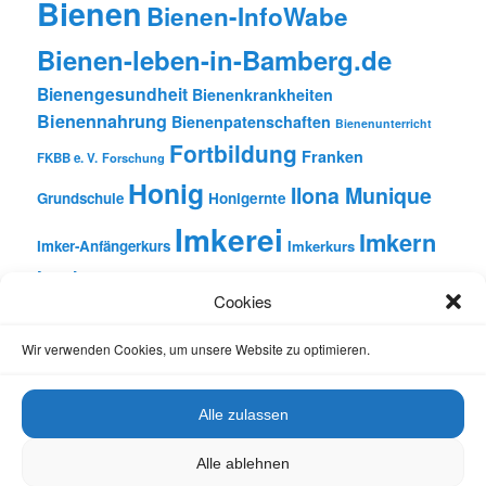
Bienen
Bienen-InfoWabe
Bienen-leben-in-Bamberg.de
Bienengesundheit
Bienenkrankheiten
Bienennahrung
Bienenpatenschaften
Bienenunterricht
Fortbildung
Franken
FKBB e. V.
Forschung
Honig
Ilona Munique
Grundschule
Honigernte
Imkerei
Imkern
Imker-Anfängerkurs
Imkerkurs
Insekten
Literatur
Lehrbienenstand
Jungimkerkurs
Cookies
Natur
Oberfranken
Monatsbetrachtungen
Pflanzen
Reinhold Burger
Rezension
Schulbienen-Unterricht
Wir verwenden Cookies, um unsere Website zu optimieren.
Unterricht
Schulunterricht
Trachtpflanzen
Vortrag
Wachs
Wildbienen
Varroabehandlung
Alle zulassen
Alle ablehnen