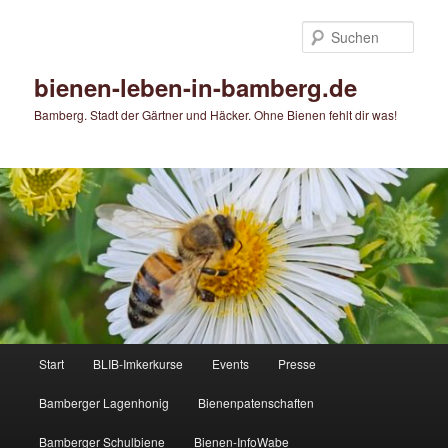
Zum
primären
Such
Inhalt
springen
bienen-leben-in-bamberg.de
Bamberg. Stadt der Gärtner und Häcker. Ohne Bienen fehlt dir was!
Hauptmenü
Start
BLIB-Imkerkurse
Events
Presse
Bamberger Lagenhonig
Bienenpatenschaften
Bamberger Schulbiene
Bienen-InfoWabe