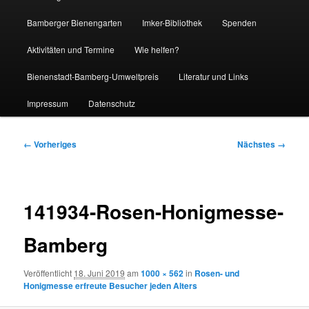
Bamberger Bienengarten
Imker-Bibliothek
Spenden
Aktivitäten und Termine
Wie helfen?
Bienenstadt-Bamberg-Umweltpreis
Literatur und Links
Impressum
Datenschutz
Bilder-
← Vorheriges
Nächstes →
Navigation
141934-Rosen-Honigmesse-
Bamberg
Veröffentlicht
18. Juni 2019
am
1000 × 562
in
Rosen- und
Honigmesse erfreute Besucher jeden Alters