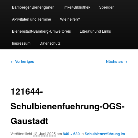
Bamberger Bienengarten
Imker-Bibliothek
Spenden
Aktivitäten und Termine
Wie helfen?
Bienenstadt-Bamberg-Umweltpreis
Literatur und Links
Impressum
Datenschutz
Bilder-
← Vorheriges
Nächstes →
Navigation
121644-
Schulbienenfuehrung-OGS-
Gaustadt
Veröffentlicht
12. Juni 2025
am
840 × 630
in
Schulbienenführung im