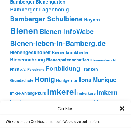
Bamberger Bienengarten
Bamberger Lagenhonig
Bamberger Schulbiene
Bayern
Bienen
Bienen-InfoWabe
Bienen-leben-in-Bamberg.de
Bienengesundheit
Bienenkrankheiten
Bienennahrung
Bienenpatenschaften
Bienenunterricht
Fortbildung
Franken
FKBB e. V.
Forschung
Honig
Ilona Munique
Grundschule
Honigernte
Imkerei
Imkern
Imker-Anfängerkurs
Imkerkurs
Insekten
Literatur
Lehrbienenstand
Jungimkerkurs
Cookies
Natur
Oberfranken
Monatsbetrachtungen
Pflanzen
Reinhold Burger
Rezension
Schulbienen-Unterricht
Wir verwenden Cookies, um unsere Website zu optimieren.
Unterricht
Schulunterricht
Trachtpflanzen