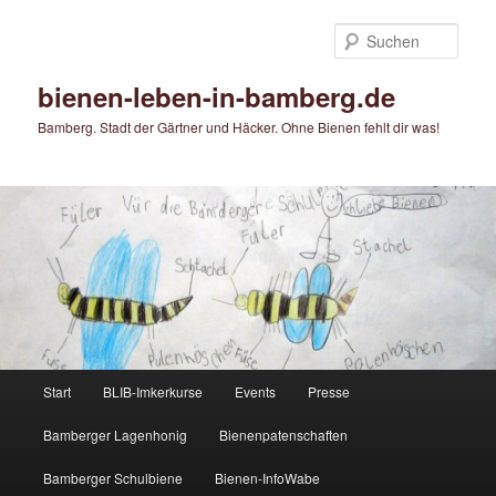
Zum
primären
Such
Inhalt
springen
bienen-leben-in-bamberg.de
Bamberg. Stadt der Gärtner und Häcker. Ohne Bienen fehlt dir was!
Hauptmenü
Start
BLIB-Imkerkurse
Events
Presse
Bamberger Lagenhonig
Bienenpatenschaften
Bamberger Schulbiene
Bienen-InfoWabe