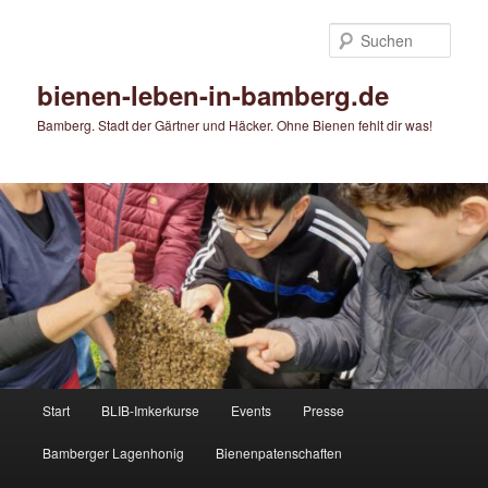
Zum
primären
Such
Inhalt
springen
bienen-leben-in-bamberg.de
Bamberg. Stadt der Gärtner und Häcker. Ohne Bienen fehlt dir was!
Hauptmenü
Start
BLIB-Imkerkurse
Events
Presse
Bamberger Lagenhonig
Bienenpatenschaften