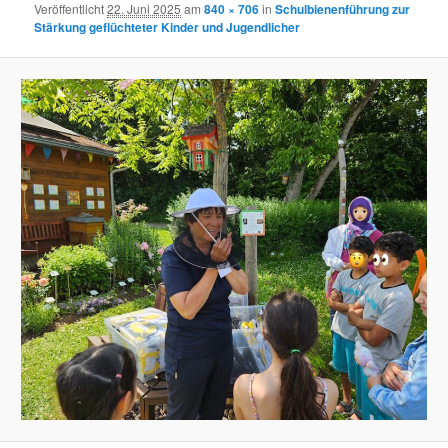
Veröffentlicht
22. Juni 2025
am
840 × 706
in
Schulbienenführung zur
Stärkung geflüchteter Kinder und Jugendlicher