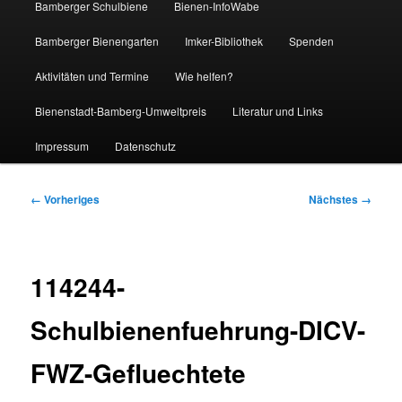
Bamberger Schulbiene
Bienen-InfoWabe
Bamberger Bienengarten
Imker-Bibliothek
Spenden
Aktivitäten und Termine
Wie helfen?
Bienenstadt-Bamberg-Umweltpreis
Literatur und Links
Impressum
Datenschutz
Bilder-
← Vorheriges
Nächstes →
Navigation
114244-
Schulbienenfuehrung-DICV-
FWZ-Gefluechtete