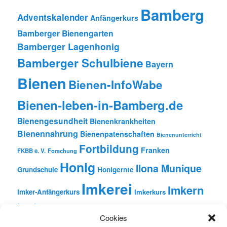
Bamberg
Adventskalender
Anfängerkurs
Bamberger Bienengarten
Bamberger Lagenhonig
Bamberger Schulbiene
Bayern
Bienen
Bienen-InfoWabe
Bienen-leben-in-Bamberg.de
Bienengesundheit
Bienenkrankheiten
Bienennahrung
Bienenpatenschaften
Bienenunterricht
Fortbildung
Franken
FKBB e. V.
Forschung
Honig
Ilona Munique
Grundschule
Honigernte
Imkerei
Imkern
Imker-Anfängerkurs
Imkerkurs
Insekten
Literatur
Lehrbienenstand
Jungimkerkurs
Cookies
Natur
Oberfranken
Monatsbetrachtungen
Pflanzen