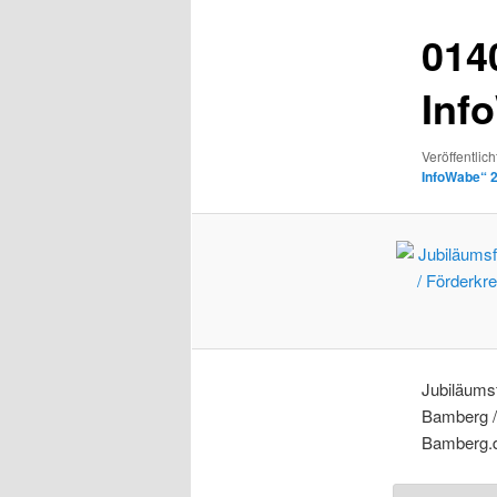
014
Inf
Veröffentlich
InfoWabe“ 
Jubiläums
Bamberg / 
Bamberg.d