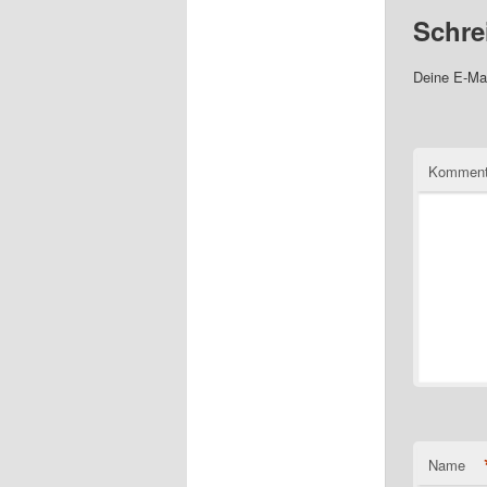
Schre
Deine E-Mai
Komment
Name