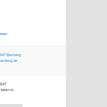
ienen-
6047
leben-in-