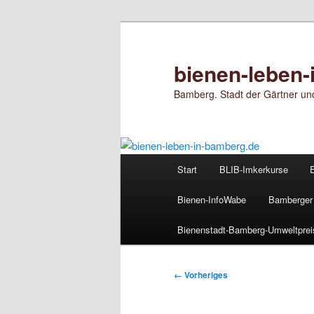
Zum
primären
Inhalt
bienen-leben-
springen
Bamberg. Stadt der Gärtner und
Hauptmenü
Start
BLIB-Imkerkurse
Bienen-InfoWabe
Bamberger 
Bienenstadt-Bamberg-Umweltprei
Bilder-
← Vorheriges
Navigation