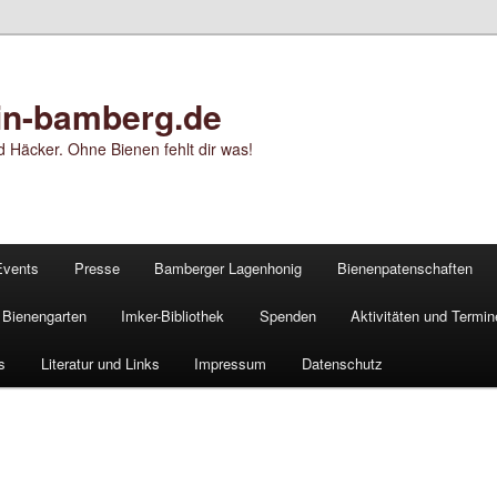
in-bamberg.de
 Häcker. Ohne Bienen fehlt dir was!
Events
Presse
Bamberger Lagenhonig
Bienenpatenschaften
Bienengarten
Imker-Bibliothek
Spenden
Aktivitäten und Termin
s
Literatur und Links
Impressum
Datenschutz