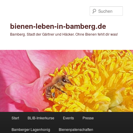
Zum
primären
Such
Inhalt
springen
bienen-leben-in-bamberg.de
Bamberg. Stadt der Gärtner und Häcker. Ohne Bienen fehlt dir was!
Hauptmenü
Start
BLIB-Imkerkurse
Events
Presse
Bamberger Lagenhonig
Bienenpatenschaften