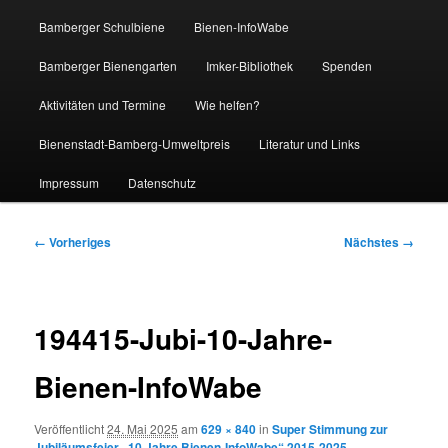
Bamberger Schulbiene
Bienen-InfoWabe
Bamberger Bienengarten
Imker-Bibliothek
Spenden
Aktivitäten und Termine
Wie helfen?
Bienenstadt-Bamberg-Umweltpreis
Literatur und Links
Impressum
Datenschutz
Bilder-
← Vorheriges
Nächstes →
Navigation
194415-Jubi-10-Jahre-
Bienen-InfoWabe
Veröffentlicht
24. Mai 2025
am
629 × 840
in
Super Stimmung zur
Jubiläumsfeier „10 Jahre Bienen-InfoWabe“ 2015-2025