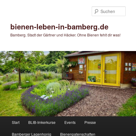
Zum
primären
Such
Inhalt
springen
bienen-leben-in-bamberg.de
Bamberg. Stadt der Gärtner und Häcker. Ohne Bienen fehlt dir was!
Hauptmenü
Start
BLIB-Imkerkurse
Events
Presse
Bamberger Lagenhonig
Bienenpatenschaften