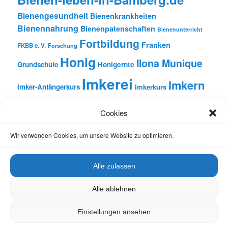
Bienengesundheit
Bienenkrankheiten
Bienennahrung
Bienenpatenschaften
Bienenunterricht
Fortbildung
Franken
FKBB e. V.
Forschung
Honig
Ilona Munique
Grundschule
Honigernte
Imkerei
Imkern
Imker-Anfängerkurs
Imkerkurs
Insekten
Literatur
Lehrbienenstand
Jungimkerkurs
Cookies
Natur
Oberfranken
Monatsbetrachtungen
Pflanzen
Reinhold Burger
Rezension
Schulbienen-Unterricht
Wir verwenden Cookies, um unsere Website zu optimieren.
Unterricht
Schulunterricht
Trachtpflanzen
Vortrag
Wachs
Wildbienen
Varroabehandlung
Alle zulassen
Alle ablehnen
Einstellungen ansehen
Datenschutz
Stolz präsentiert von WordPress