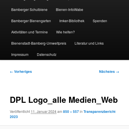
Bamberger Schulbiene
Bienen-InfoWabe
Bamberger Bienengarten
Imker-Bibliothek
Spenden
Aktivitäten und Termine
Wie helfen?
Bienenstadt-Bamberg-Umweltpreis
Literatur und Links
Impressum
Datenschutz
Bilder-
← Vorheriges
Nächstes →
Navigation
DPL Logo_alle Medien_Web
Veröffentlicht
11. Januar 2024
am
850 × 557
in
Transparenzbericht
2023